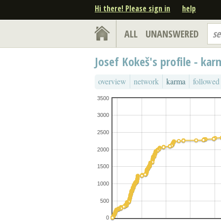
Hi there! Please sign in
help
ALL
UNANSWERED
se
Josef Kokeš's profile - ka
overview
network
karma
followed
3500
3000
2500
2000
1500
1000
500
0