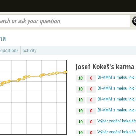
arch or ask your question
rma
 questions
activity
Josef Kokeš's karma
BI-VMM s malou inici
10
0
BI-VMM s malou inici
10
0
BI-VMM s malou inici
10
0
BI-VMM s malou inici
10
0
Výběr zadání bakalář
10
0
Výběr zadání bakalář
10
0