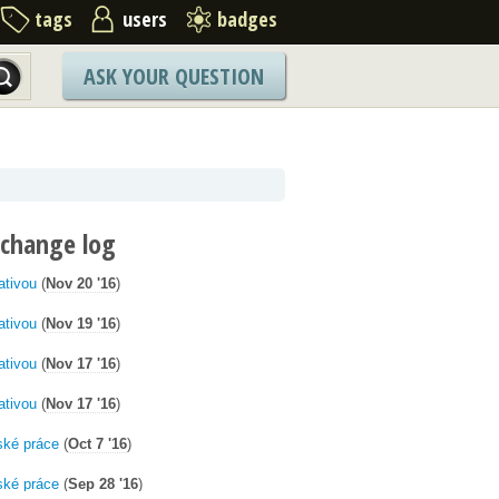
tags
users
badges
ASK YOUR QUESTION
 change log
ativou
(
Nov 20 '16
)
ativou
(
Nov 19 '16
)
ativou
(
Nov 17 '16
)
ativou
(
Nov 17 '16
)
ské práce
(
Oct 7 '16
)
ské práce
(
Sep 28 '16
)