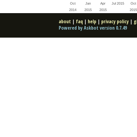
Oct
Jan
Apr
Jul 2015
Oct
2014
2015
2015
2015
about
|
faq
|
help
|
privacy policy
|
g
Powered by Askbot version 0.7.49