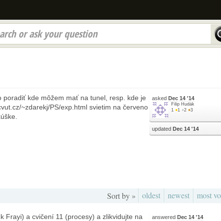
arch or ask your question
o poradiť kde môžem mať na tunel, resp. kde je
asked
Dec 14 '14
Filip Hudák
cvut.cz/~zdarekj/PS/exp.html svietim na červeno
1
●
1
●
2
●
3
kúške.
updated
Dec 14 '14
oldest
newest
most vo
Sort by »
k Frayi) a cvičení 11 (procesy) a zlikvidujte na
answered
Dec 14 '14