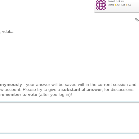
Josef Kokeš
2956
●
20
●
35
●
73
, vďaka.
nonymously
- your answer will be saved within the current session and
ew account. Please try to give a
substantial answer
, for discussions,
 remember to vote
(after you log in)!