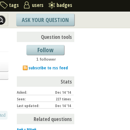
tags
users
badges
ASK YOUR QUESTION
Question tools
Follow
1 follower
subscribe to rss feed
Stats
Asked:
Dec 14 '14
Seen:
227 times
Last updated:
Dec 14 '14
ted
Related questions
Awk x MAwk