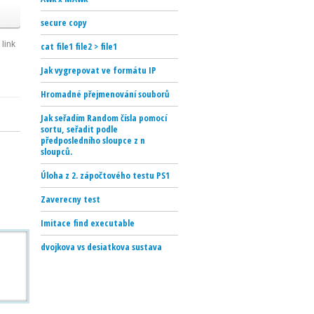
secure copy
link
cat file1 file2 > file1
Jak vygrepovat ve formátu IP
Hromadné přejmenování souborů
Jak seřadím Random čísla pomocí
sortu, seřadit podle
předposledního sloupce z n
sloupců.
Úloha z 2. zápočtového testu PS1
Zaverecny test
Imitace find executable
dvojkova vs desiatkova sustava