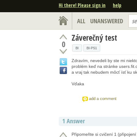
Hi there! Please sign in
help
ALL
UNANSWERED
se
Záverečný test
0
BI
BI-PS1
Zdravím, nevedeli by ste mi niekt
problém keď na stránke users.fit.
a vraj tak nebudem môcť ísť ku s
Vďaka
add a comment
1 Answer
Připomeňte si cvičení 1 (připojení 