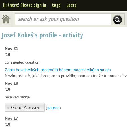
Hi there! Please sign in
tags
users
search or ask your question
Josef Kokeš's profile - activity
Nov 21
'16
commented question
Zápis bakalářských předmětů během magisterského studia
Nevím přesně, jaká jsou pro to pravidla; mám za to, že to musí schv
Nov 19
'16
received badge
●
Good Answer
(
source
)
Nov 17
'16