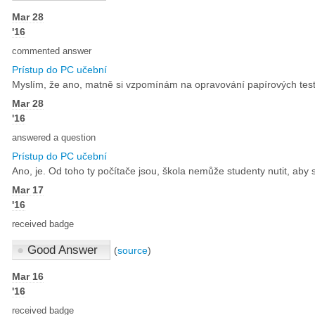
Mar 28
'16
commented answer
Prístup do PC učební
Myslím, že ano, matně si vzpomínám na opravování papírových testů B
Mar 28
'16
answered a question
Prístup do PC učební
Ano, je. Od toho ty počítače jsou, škola nemůže studenty nutit, aby s
Mar 17
'16
received badge
●
Good Answer
(
source
)
Mar 16
'16
received badge