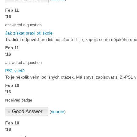
Feb 11
'16
answered a question
Jak získat praxi při škole
Tradiční odpověď pro lidi postižené IT je, zapojit se do nějakého ope
Feb 11
'16
answered a question
PS1 v létě
To je několik velmi odlišných otázek. Má smysl zapisovat si BI-PS1 v
Feb 10
'16
received badge
●
Good Answer
(
source
)
Feb 10
'16