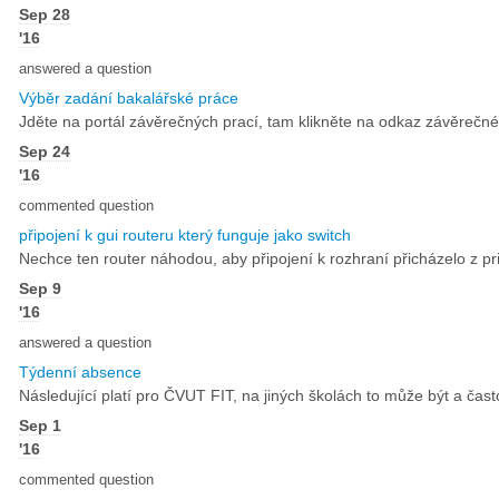
Sep 28
'16
answered a question
Výběr zadání bakalářské práce
Jděte na portál závěrečných prací, tam klikněte na odkaz závěrečné
Sep 24
'16
commented question
připojení k gui routeru který funguje jako switch
Nechce ten router náhodou, aby připojení k rozhraní přicházelo z p
Sep 9
'16
answered a question
Týdenní absence
Následující platí pro ČVUT FIT, na jiných školách to může být a čas
Sep 1
'16
commented question