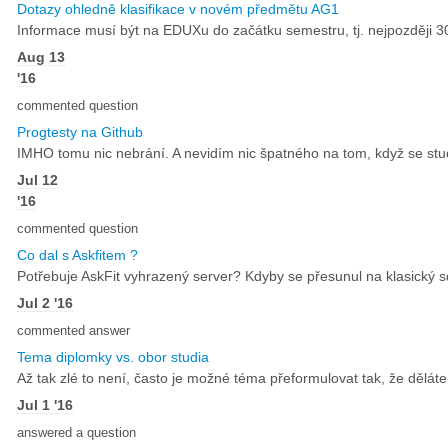
Dotazy ohledně klasifikace v novém předmětu AG1
Informace musí být na EDUXu do začátku semestru, tj. nejpozději 30
Aug 13
'16
commented question
Progtesty na Github
IMHO tomu nic nebrání. A nevidím nic špatného na tom, když se stude
Jul 12
'16
commented question
Co dal s Askfitem ?
Potřebuje AskFit vyhrazený server? Kdyby se přesunul na klasický sdí
Jul 2 '16
commented answer
Tema diplomky vs. obor studia
Až tak zlé to není, často je možné téma přeformulovat tak, že děláte
Jul 1 '16
answered a question