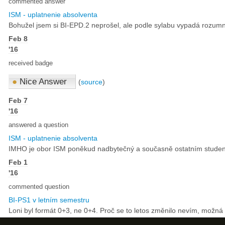
commented answer
ISM - uplatnenie absolventa
Bohužel jsem si BI-EPD.2 neprošel, ale podle sylabu vypadá rozumn
Feb 8
'16
received badge
●
Nice Answer
(
source
)
Feb 7
'16
answered a question
ISM - uplatnenie absolventa
IMHO je obor ISM poněkud nadbytečný a současně ostatním studentů
Feb 1
'16
commented question
BI-PS1 v letním semestru
Loni byl formát 0+3, ne 0+4. Proč se to letos změnilo nevím, možná z