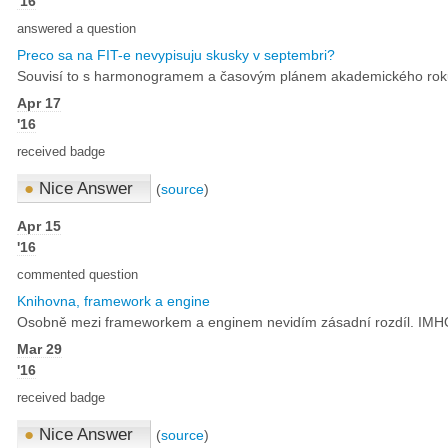
'16
answered a question
Preco sa na FIT-e nevypisuju skusky v septembri?
Souvisí to s harmonogramem a časovým plánem akademického roku. 
Apr 17
'16
received badge
●
Nice Answer
(
source
)
Apr 15
'16
commented question
Knihovna, framework a engine
Osobně mezi frameworkem a enginem nevidím zásadní rozdíl. IMHO j
Mar 29
'16
received badge
●
Nice Answer
(
source
)