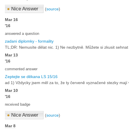
●
Nice Answer
(
source
)
Mar 16
'16
answered a question
zadani diplomky - formality
TL;DR: Nemusíte dělat nic. 1) Ne nezbytně. Můžete si zkusit sehnat 
Mar 13
'16
commented answer
Zeptejte se děkana LS 15/16
ad 1) Vždycky jsem měl za to, že ty červeně vyznačené stezky mají ve
Mar 10
'16
received badge
●
Nice Answer
(
source
)
Mar 8