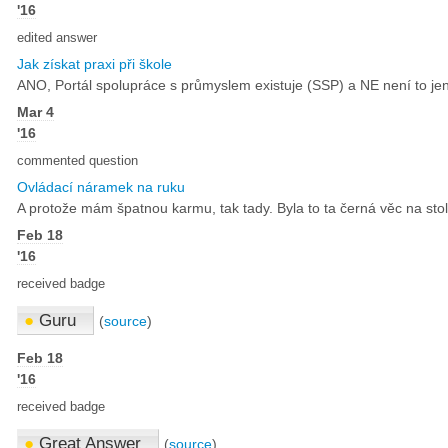
'16
edited answer
Jak získat praxi při škole
ANO, Portál spolupráce s průmyslem existuje (SSP) a NE není to jen h
Mar 4
'16
commented question
Ovládací náramek na ruku
A protože mám špatnou karmu, tak tady. Byla to ta černá věc na stole p
Feb 18
'16
received badge
●
Guru
(
source
)
Feb 18
'16
received badge
●
Great Answer
(
source
)