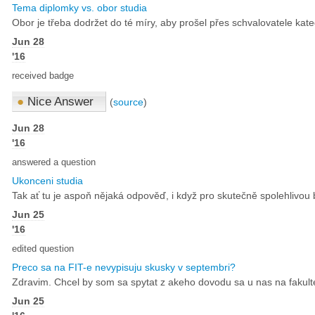
Tema diplomky vs. obor studia
Obor je třeba dodržet do té míry, aby prošel přes schvalovatele ka
Jun 28
'16
received badge
●
Nice Answer
(
source
)
Jun 28
'16
answered a question
Ukonceni studia
Tak ať tu je aspoň nějaká odpověď, i když pro skutečně spolehlivou by
Jun 25
'16
edited question
Preco sa na FIT-e nevypisuju skusky v septembri?
Zdravim. Chcel by som sa spytat z akeho dovodu sa u nas na fakult
Jun 25