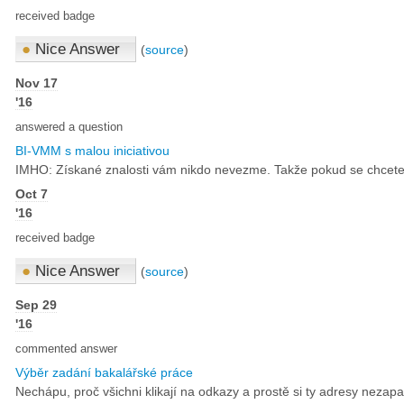
received badge
●
Nice Answer
(
source
)
Nov 17
'16
answered a question
BI-VMM s malou iniciativou
IMHO: Získané znalosti vám nikdo nevezme. Takže pokud se chcete pod
Oct 7
'16
received badge
●
Nice Answer
(
source
)
Sep 29
'16
commented answer
Výběr zadání bakalářské práce
Nechápu, proč všichni klikají na odkazy a prostě si ty adresy nezapam