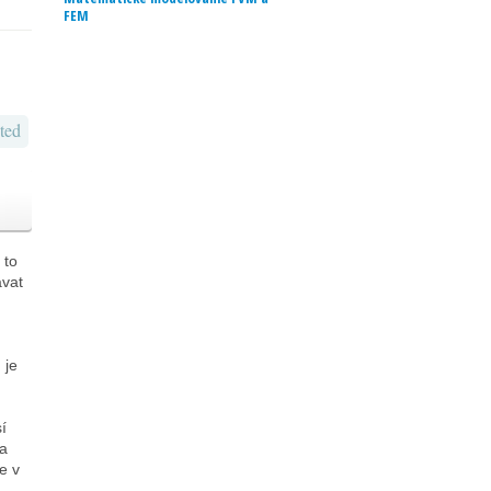
FEM
ted
 to
ávat
 je
í
ba
e v