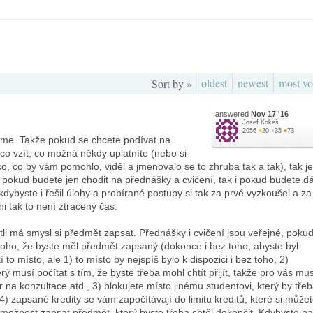
oldest
newest
most vo
Sort by »
answered
Nov 17 '16
Josef Kokeš
2956
●
20
●
35
●
73
zme. Takže pokud se chcete podívat na
ěco vzít, co možná někdy uplatníte (nebo si
, co by vám pomohlo, viděl a jmenovalo se to zhruba tak a tak), tak je
 pokud budete jen chodit na přednášky a cvičení, tak i pokud budete d
 kdybyste i řešil úlohy a probírané postupy si tak za prvé vyzkoušel a za
ni tak to není ztracený čas.
tli má smysl si předmět zapsat. Přednášky i cvičení jsou veřejné, pokud
toho, že byste měl předmět zapsaný (dokonce i bez toho, abyste byl
to místo, ale 1) to místo by nejspíš bylo k dispozici i bez toho, 2)
rý musí počítat s tím, že byste třeba mohl chtít přijít, takže pro vás mus
or na konzultace atd., 3) blokujete místo jinému studentovi, který by tře
4) zapsané kredity se vám započítávají do limitu kreditů, které si můžet
 možnost zapsat předmět, který byste třeba chtěl dokončit. Kdybyste na