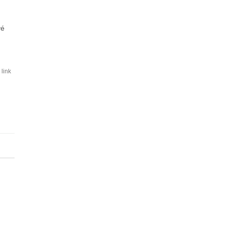
vé
link