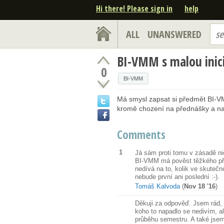
Hi there! Please sign in
help
ALL
UNANSWERED
se
BI-VMM s malou inic
0
BI-VMM
Má smysl zapsat si předmět BI-VM
kromě chození na přednášky a na 
Comments
1
Já sám proti tomu v zásadě n
BI-VMM má pověst těžkého pře
nedívá na to, kolik ve skutečn
nebude první ani poslední :-).
Tomáš Kalvoda
(
Nov 18 '16
)
Děkuji za odpověď. Jsem rád, 
koho to napadlo se nedivím, a
průběhu semestru. A také jsem 