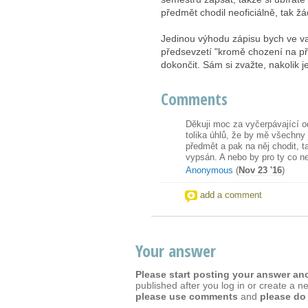
předmět chodil neoficiálně, tak žá
Jedinou výhodu zápisu bych ve vaš
předsevzetí "kromě chození na př
dokončit. Sám si zvažte, nakolik 
Comments
Děkuji moc za vyčerpávající od
tolika úhlů, že by mě všechny j
předmět a pak na něj chodit, 
vypsán. A nebo by pro ty co n
Anonymous
(
Nov 23 '16
)
add a comment
Your answer
Please start posting your answer a
published after you log in or create a n
please use comments
and
please do