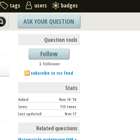
tags
users
badges
ASK YOUR QUESTION
Question tools
Follow
1 follower
subscribe to rss feed
Stats
Asked:
Nov 16 '16
Seen:
115 times
Last updated:
Nov 17
Related questions
Matematické modelovanie FVM a