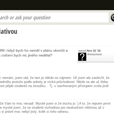
arch or ask your question
iativou
M i když bych ho neměl v plánu ukončit a
asked
Nov 16 '16
Anonymous
cvičení bych nic jiného nedělal?
ic nemám, jsem rád, že tam je někdo se zájmem. Už jsem ale zaslechl, že
dmětu protože podle ankety je nízká průchodnost. Nikdo se ale už třeba
osti přijde studentů na zkoušku... Tj. s navrhovaným přístupem zcela jistě
že Vám to moc nevadí. Myslel jsem si že trochu jo :) A to, že nejsem první
le myslel jsem, že se studenti rozhodnou pro neukončení většinou až v
si právě moc nebyl jistý, kolik si toho odnesu.