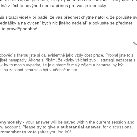
dná z těchto nevýhod není a přínos pro vás je identický.
í situaci viděl v případě, že vás předmět chytne natolik, že porušíte s
ednášky a na cvičení bych nic jiného nedělal" a pokusíte se předmět
je to pravděpodobné.
pověď s kterou jste si dal evidentně jako vždy dost práce. Probral jste to z
istě nenapadly. Akorát si říkám, že kdyby všichni zvolili strategii nezapsat si
tak by to mohlo vypadat, že je o předmět malý zájem a nemusel by být
ejsou zapsaní nemuselo být v učebně místo.
nonymously
- your answer will be saved within the current session and
ew account. Please try to give a
substantial answer
, for discussions,
 remember to vote
(after you log in)!