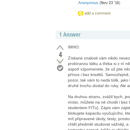
Anonymous
(
Nov 23 '16
)
add a comment
1 Answer
IMHO:
4
Získané znalosti vám nikdo neve
probíranou látku a třeba si z ní n
aspoň vzpomenete, že už jste něco
přínos i bez kreditů. Samozřejmě,
pozor, tak vám to nedá tolik, jako
druhé trochu dostal do ruky. Ale a
Na druhou stranu, zvážil bych, jes
místo, můžete na ně chodit i bez 
studentem FITu). Zápis vám zajistí 
blokujete kapacitu vyučujícího, kte
mít připravené úkoly, testy, prost
chtěl předmět studovat vážněji, a 
semestru zapsat, takže si ubíráte