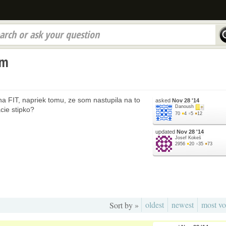
arch or ask your question
um
 na FIT, napriek tomu, ze som nastupila na to
asked
Nov 28 '14
Danoush
cie stipko?
70
●
4
●
5
●
12
updated
Nov 28 '14
Josef Kokeš
2956
●
20
●
35
●
73
oldest
newest
most vo
Sort by »