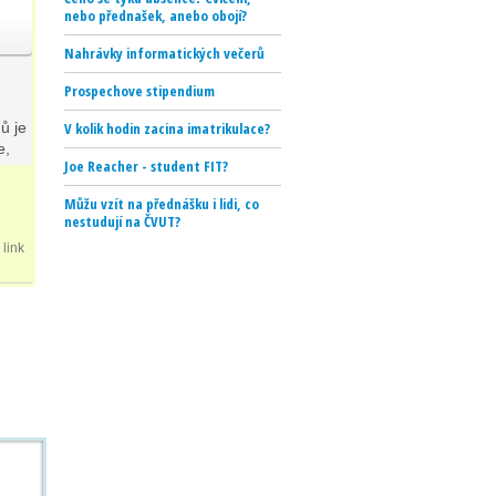
nebo přednašek, anebo obojí?
Nahrávky informatických večerů
Prospechove stipendium
ů je
V kolik hodin zacina imatrikulace?
e,
Joe Reacher - student FIT?
Můžu vzít na přednášku i lidi, co
nestudují na ČVUT?
link