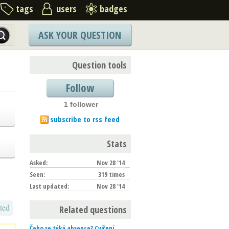
tags
users
badges
ASK YOUR QUESTION
Question tools
Follow
1 follower
subscribe to rss feed
Stats
Asked:
Nov 28 '14
Seen:
319 times
Last updated:
Nov 28 '14
ted
Related questions
Čeho se týká absence? Cvičení,