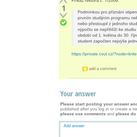
Příkaz rektora č. 7/2006:
1
Podmínkou pro přiznání stipendi
prvním studijním programu ne
nebo přestoupil z jednoho stu
výpočtu se nepřihlíží ke studi
období od 1. května do 30. ří
student započten nejvýše jedno
https://private.cvut.cz/?node=krite
add a comment
Your answer
Please start posting your answer a
published after you log in or create a n
please use comments
and
please do
Add answer