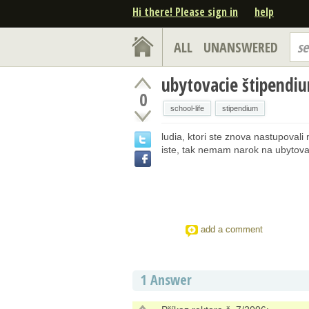
Hi there! Please sign in
help
ALL
UNANSWERED
se
ubytovacie štipendi
0
school-life
stipendium
ludia, ktori ste znova nastupovali
iste, tak nemam narok na ubytova
add a comment
1 Answer