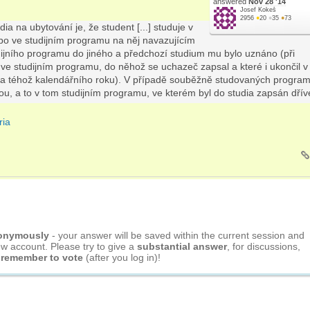
answered
Nov 28 '14
Josef Kokeš
2956
●
20
●
35
●
73
a na ubytování je, že student [...] studuje v
bo ve studijním programu na něj navazujícím
dijního programu do jiného a předchozí studium mu bylo uznáno (při
u ve studijním programu, do něhož se uchazeč zapsal a které i ukončil v
jna téhož kalendářního roku). V případě souběžně studovaných program
u, a to v tom studijním programu, ve kterém byl do studia zapsán dřív
ria
nonymously
- your answer will be saved within the current session and
ew account. Please try to give a
substantial answer
, for discussions,
 remember to vote
(after you log in)!