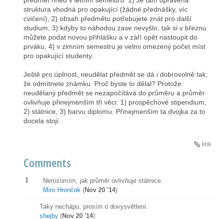
předmět hned v letním semestru: 1) Je tam upravená
struktura vhodná pro opakující (žádné přednášky, víc
cvičení), 2) obsah předmětu potřebujete znát pro další
studium, 3) kdyby to náhodou zase nevyšlo, tak si v březnu
můžete podat novou přihlášku a v září opět nastoupit do
prváku, 4) v zimním semestru je velmi omezený počet míst
pro opakující studenty.
Ještě pro úplnost, neudělat předmět se dá i dobrovolně tak,
že odmítnete známku. Proč byste to dělal? Protože
neudělaný předmět se nezapočítává do průměru a průměr
ovlivňuje přinejmenším tři věci: 1) prospěchové stipendium,
2) státnice, 3) barvu diplomu. Přinejmenším ta dvojka za to
docela stojí.
link
Comments
1
Nerozumím, jak průměr ovlivňuje státnice.
Miro Hrončok
(
Nov 20 '14
)
Taky nechápu, prosím o dovysvětlení.
shejby
(
Nov 20 '14
)