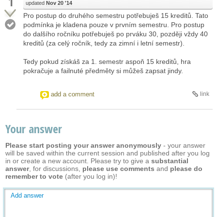
1
updated
Nov 20 '14
Pro postup do druhého semestru potřebuješ 15 kreditů. Tato
podmínka je kladena pouze v prvním semestru. Pro postup
do dalšího ročníku potřebuješ po prváku 30, později vždy 40
kreditů (za celý ročník, tedy za zimní i letní semestr).
Tedy pokud získáš za 1. semestr aspoň 15 kreditů, hra
pokračuje a failnuté předměty si můžeš zapsat jindy.
add a comment
link
Your answer
Please start posting your answer anonymously
- your answer
will be saved within the current session and published after you log
in or create a new account. Please try to give a
substantial
answer
, for discussions,
please use comments
and
please do
remember to vote
(after you log in)!
Add answer