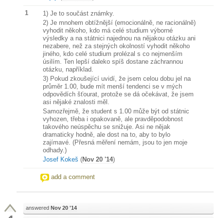
1
1) Je to součást známky.
2) Je mnohem obtížnější (emocionálně, ne racionálně)
vyhodit někoho, kdo má celé studium výborné
výsledky a na státnici najednou na nějakou otázku ani
nezabere, než za stejných okolností vyhodit někoho
jiného, kdo celé studium prolézal s co nejmenším
úsilím. Ten lepší daleko spíš dostane záchrannou
otázku, například.
3) Pokud zkoušející uvidí, že jsem celou dobu jel na
průměr 1.00, bude mít menší tendenci se v mých
odpovědích šťourat, protože se dá očekávat, že jsem
asi nějaké znalosti měl.
Samozřejmě, že student s 1.00 může být od státnic
vyhozen, třeba i opakovaně, ale pravděpodobnost
takového neúspěchu se snižuje. Asi ne nějak
dramaticky hodně, ale dost na to, aby to bylo
zajímavé. (Přesná měření nemám, jsou to jen moje
odhady.)
Josef Kokeš
(
Nov 20 '14
)
add a comment
answered
Nov 20 '14