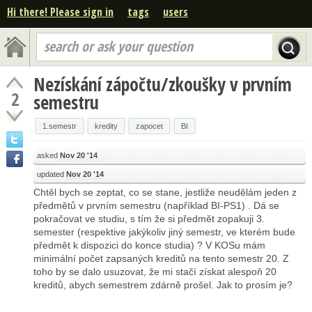
Hi there! Please sign in
tags
users
search or ask your question
Nezískání zápočtu/zkoušky v prvním
2
semestru
1.semestr
kredity
zapocet
BI
asked
Nov 20 '14
updated
Nov 20 '14
Chtěl bych se zeptat, co se stane, jestliže neudělám jeden z
předmětů v prvním semestru (například BI-PS1) . Dá se
pokračovat ve studiu, s tím že si předmět zopakuji 3.
semester (respektive jakýkoliv jiný semestr, ve kterém bude
předmět k dispozici do konce studia) ? V KOSu mám
minimální počet zapsaných kreditů na tento semestr 20. Z
toho by se dalo usuzovat, že mi stačí získat alespoň 20
kreditů, abych semestrem zdárně prošel. Jak to prosím je?