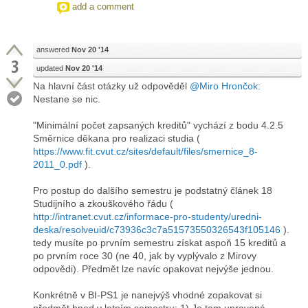
add a comment
answered
Nov 20 '14
3
updated
Nov 20 '14
Na hlavní část otázky už odpověděl
@Miro Hrončok
:
Nestane se nic.
"Minimální počet zapsaných kreditů" vychází z bodu 4.2.5
Směrnice děkana pro realizaci studia (
https://www.fit.cvut.cz/sites/default/files/smernice_8-
2011_0.pdf
).
Pro postup do dalšího semestru je podstatný článek 18
Studijního a zkouškového řádu (
http://intranet.cvut.cz/informace-pro-studenty/uredni-
deska/resolveuid/c73936c3c7a51573550326543f105146
).
tedy musíte po prvním semestru získat aspoň 15 kreditů a
po prvním roce 30 (ne 40, jak by vyplývalo z Mirovy
odpovědi). Předmět lze navíc opakovat nejvýše jednou.
Konkrétně v BI-PS1 je nanejvýš vhodné zopakovat si