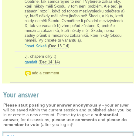
Opatrně, tak samozřejmé to není! Vyberete zákazníky,
kteří někdy měli Škodu, v tom není problém. Ale teď, je
zásadní rozdíl, když od tohoto mezivýsledku odečtete a)
ty, kteří někdy měli něco jiného než Škodu, a b) ty, kteří
nikdy neměli Škodu. Označíme-li původní mezivýsledek
X, tak ve variantě b) vám pořád zůstane X, protože
množina zákazníků, kteří někdy měli Škodu, nemá
žádný průnik s množinou zákazníků, kteří nikdy Škodu
neměli. Vy chcete tu variantu a).
Josef Kokeš
(
Dec 13 '14
)
Jj, chapem diky :)
gandalf
(
Dec 14 '14
)
add a comment
Your answer
Please start posting your answer anonymously
- your answer
will be saved within the current session and published after you log
in or create a new account. Please try to give a
substantial
answer
, for discussions,
please use comments
and
please do
remember to vote
(after you log in)!