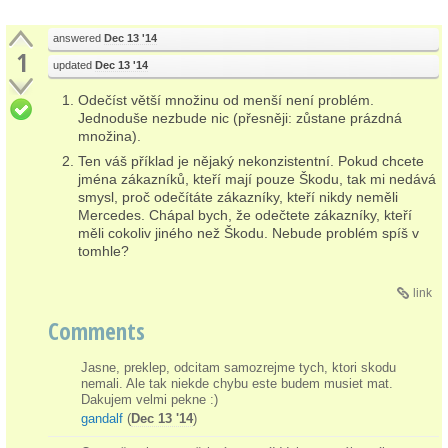
answered
Dec 13 '14
1
updated
Dec 13 '14
Odečíst větší množinu od menší není problém.
Jednoduše nezbude nic (přesněji: zůstane prázdná
množina).
Ten váš příklad je nějaký nekonzistentní. Pokud chcete
jména zákazníků, kteří mají pouze Škodu, tak mi nedává
smysl, proč odečítáte zákazníky, kteří nikdy neměli
Mercedes. Chápal bych, že odečtete zákazníky, kteří
měli cokoliv jiného než Škodu. Nebude problém spíš v
tomhle?
link
Comments
Jasne, preklep, odcitam samozrejme tych, ktori skodu
nemali. Ale tak niekde chybu este budem musiet mat.
Dakujem velmi pekne :)
gandalf
(
Dec 13 '14
)