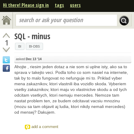
Hi there! Please sign in
tags
users
search or ask your question
SQL - minus
1
BI
BI-DBS
asked
Dec 13 '14
Ahojte , riesim jeden dotaz a nie som si uplne isty, ako sa to
sprava v takejto veci. Podla toho co som nasiel na internete,
tak by to malo fungovat no nefunguje mi to. Priklad vyber
mena zakaznikov, ktori vlastnili iba vozidlo skoda. Vyberiem
vsetky zakaznikov, ktori maju vo vlastnictve skodu a od tych
odcitam vsetkych, ktori nemaju mercedes. Nemoze tam
nastat problem ten, ze budem odcitavat vacsiu mnozinu
(mozu sa tam objavit aj ludia, ktori nikdy nemali mercedes)
od mensej? Dakujem.
add a comment