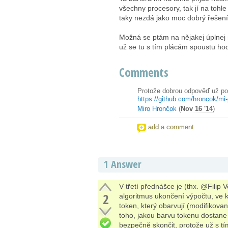
všechny procesory, tak jí na tohl
taky nezdá jako moc dobrý řešení.
Možná se ptám na nějakej úplnej 
už se tu s tím plácám spoustu hod
Comments
Protože dobrou odpověď už po
https://github.com/hroncok/mi-
Miro Hrončok
(
Nov 16 '14
)
add a comment
1 Answer
V třetí přednášce je (thx. @Filip
2
algoritmus ukončení výpočtu, ve 
token, který obarvují (modifikova
toho, jakou barvu tokenu dostane o
bezpečně skončit, protože už s tí