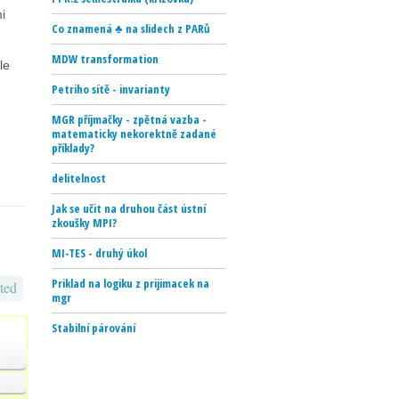
i
Co znamená ♣ na slidech z PARů
MDW transformation
le
Petriho sítě - invarianty
MGR příjmačky - zpětná vazba -
matematicky nekorektně zadané
příklady?
delitelnost
Jak se učit na druhou část ústní
zkoušky MPI?
MI-TES - druhý úkol
Priklad na logiku z prijimacek na
ted
mgr
Stabilní párování