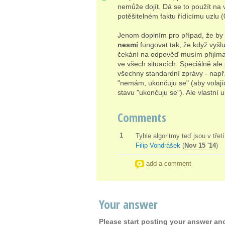
nemůže dojít. Dá se to použít na 
potěšitelném faktu řídícímu uzlu (
Jenom doplním pro případ, že by 
nesmí
fungovat tak, že když vyšl
čekání na odpověď musím přijímat 
ve všech situacích. Speciálně al
všechny standardní zprávy - např
"nemám, ukončuju se" (aby volající
stavu "ukončuju se"). Ale vlastní 
Comments
1
Tyhle algoritmy teď jsou v třet
Filip Vondrášek
(
Nov 15 '14
)
add a comment
Your answer
Please start posting your answer a