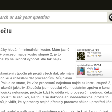
arch or ask your question
počtu
rálky hledání minimálních koster. Mám jasně
asked
Nov 15 '14
Iva Houdková
 procesor najde kostru stupně 2, je to
251
●
6
●
8
●
16
ěl by se ukončit výpočet. Ale tak nějak
updated
Nov 15 '14
shejby
271
●
5
●
9
●
20
ukončení výpočtu při projití všech dat, ale mám
http://shejby.cz/
sobníku a rozeslání dat procesorům. Můj hlavní
 Pokud se stane, že více procesorů najednou najde tu kostru stupně 2,
 ukončit jakkoliv. Zkoušela jsem odeslat všem ostatním zprávu o konci
 logicky nefunguje, protože když to udělá víc procesorů najednou, čekaj
užít i tu redukci, ale to už se dokonce ani nedeadlockne, prostě to
sů je vidět, že ty procesy stejně přestaly pracovat někde uprostřed kód
ysl, protože jestli musí být umístěná v kódu tak, že k ní dojdou úplně