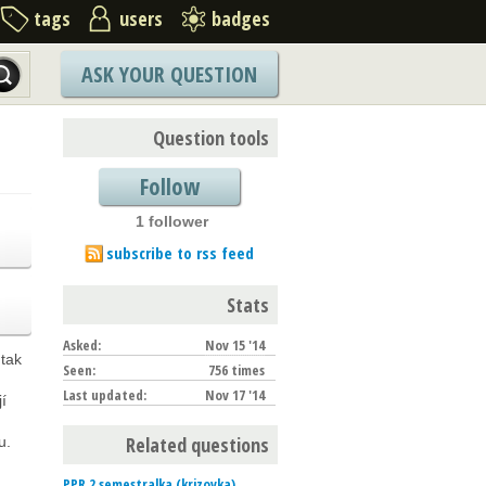
tags
users
badges
ASK YOUR QUESTION
Question tools
Follow
1 follower
subscribe to rss feed
Stats
Asked:
Nov 15 '14
 tak
Seen:
756 times
Last updated:
Nov 17 '14
í
Related questions
u.
PPR.2 semestralka (krizovka)