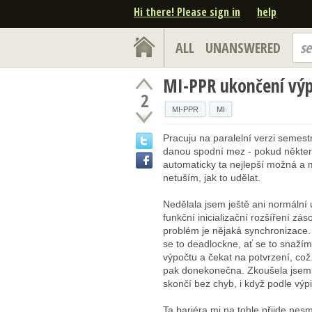
Hi there! Please sign in
help
ALL
UNANSWERED
se
MI-PPR ukončení vý
2
MI-PPR
MI
Pracuju na paralelní verzi semest
danou spodní mez - pokud některý
automaticky ta nejlepší možná a m
netuším, jak to udělat.
Nedělala jsem ještě ani normální 
funkční inicializační rozšíření zá
problém je nějaká synchronizace.
se to deadlockne, ať se to snažím
výpočtu a čekat na potvrzení, což
pak donekonečna. Zkoušela jsem po
skončí bez chyb, i když podle výpi
Ta bariéra mi na tohle přijde nesm