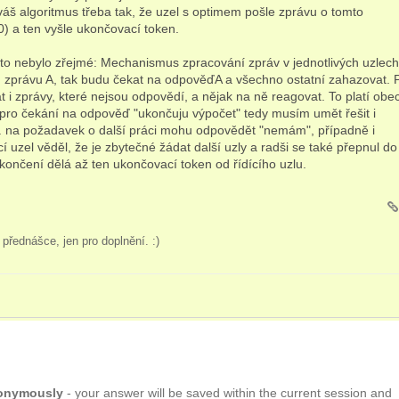
váš algoritmus třeba tak, že uzel s optimem pošle zprávu o tomto
0) a ten vyšle ukončovací token.
to nebylo zřejmé: Mechanismus zpracování zpráv v jednotlivých uzlech
u zprávu A, tak budu čekat na odpověďA a všechno ostatní zahazovat. P
i zprávy, které nejsou odpovědí, a nějak na ně reagovat. To platí obe
e pro čekání na odpověď "ukončuju výpočet" tedy musím umět řešit i
. na požadavek o další práci mohu odpovědět "nemám", případně i
 uzel věděl, že je zbytečné žádat další uzly a radši se také přepnul do
ukončení dělá až ten ukončovací token od řídícího uzlu.
í přednášce, jen pro doplnění. :)
nonymously
- your answer will be saved within the current session and