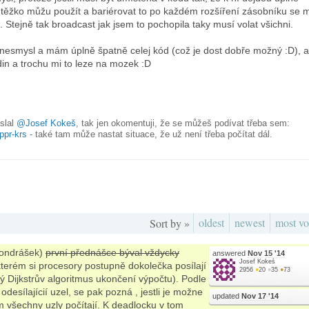
e těžko můžu použít a bariérovat to po každém rozšíření zásobníku se m
 Stejně tak broadcast jak jsem to pochopila taky musí volat všichni.
nesmysl a mám úplně špatně celej kód (což je dost dobře možný :D), a
in a trochu mi to leze na mozek :D
slal
@Josef Kokeš
, tak jen okomentuji, že se můžeš podívat třeba sem:
ppr-krs
- také tam může nastat situace, že už není třeba počítat dál.
oldest
newest
most vo
Sort by »
 Vondrášek)
první přednášce býval vždycky
answered
Nov 15 '14
Josef Kokeš
kterém si procesory postupně dokolečka posílají
2956
●
20
●
35
●
73
ný Dijkstrův algoritmus ukončení výpočtu). Podle
desílajícií uzel, se pak pozná , jestli je možne
updated
Nov 17 '14
m všechny uzly počítají. K deadlocku v tom