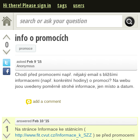
Hi there! Please sign in
tags
users
search or ask your question
info o promocích
0
promoce
asked
Feb 9 '15
Anonymous
Chodí před promocemi např. nějaký email s bližšími
informacemi (např. konkrétní hodiny) o promoci? Na webu
jsou uvedeny poměrně strohé informace, jen místo a datum.
add a comment
answered
Feb 10 '15
1
Na stránce Informace ke státnicím (
http://www.fit.cvut.cz/Informace_k_SZZ
) se před promocemi