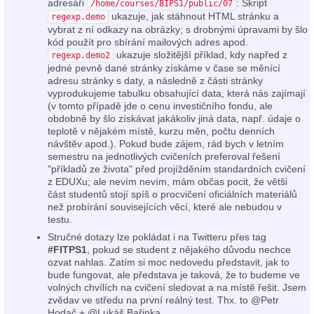
adresáři
: Skript
/home/courses/BIPS1/public/07
ukazuje, jak stáhnout HTML stránku a
regexp.demo
vybrat z ní odkazy na obrázky; s drobnými úpravami by šlo
kód použít pro sbírání mailových adres apod.
ukazuje složitější příklad, kdy napřed z
regexp.demo2
jedné pevně dané stránky získáme v čase se měnící
adresu stránky s daty, a následně z části stránky
vyprodukujeme tabulku obsahující data, která nás zajímají
(v tomto případě jde o cenu investičního fondu, ale
obdobně by šlo získávat jakákoliv jiná data, např. údaje o
teplotě v nějakém místě, kurzu měn, počtu denních
návštěv apod.). Pokud bude zájem, rád bych v letním
semestru na jednotlivých cvičeních preferoval řešení
"příkladů ze života" před projížděním standardních cvičení
z EDUXu; ale nevím nevím, mám občas pocit, že větši
část studentů stojí spíš o procvičení oficiálních materiálů
než probírání souvisejících věcí, které ale nebudou v
testu.
Stručné dotazy lze pokládat i na Twitteru přes tag
#FITPS1
, pokud se student z nějakého důvodu nechce
ozvat nahlas. Zatím si moc nedovedu představit, jak to
bude fungovat, ale představa je taková, že to budeme ve
volných chvílích na cvičení sledovat a na místě řešit. Jsem
zvědav ve středu na první reálný test. Thx. to @Petr
Hodač + @Lukáš Bařinka.