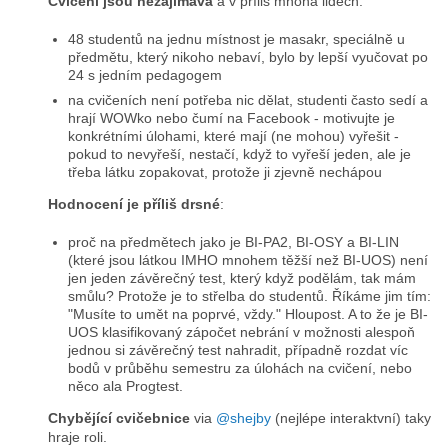
Cvičení jsou nezajímavá
a v příliš mnoha lidech:
48 studentů na jednu místnost je masakr, speciálně u
předmětu, který nikoho nebaví, bylo by lepší vyučovat po
24 s jedním pedagogem
na cvičeních není potřeba nic dělat, studenti často sedí a
hrají WOWko nebo čumí na Facebook - motivujte je
konkrétními úlohami, které mají (ne mohou) vyřešit -
pokud to nevyřeší, nestačí, když to vyřeší jeden, ale je
třeba látku zopakovat, protože ji zjevně nechápou
Hodnocení je příliš drsné
:
proč na předmětech jako je BI-PA2, BI-OSY a BI-LIN
(které jsou látkou IMHO mnohem těžší než BI-UOS) není
jen jeden závěrečný test, který když podělám, tak mám
smůlu? Protože je to střelba do studentů. Říkáme jim tím:
"Musíte to umět na poprvé, vždy." Hloupost. A to že je BI-
UOS klasifikovaný zápočet nebrání v možnosti alespoň
jednou si závěrečný test nahradit, případně rozdat víc
bodů v průběhu semestru za úlohách na cvičení, nebo
něco ala Progtest.
Chybějící cvičebnice
via
@shejby
(nejlépe interaktvní) taky
hraje roli.