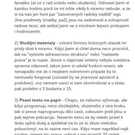
fanatiku (at uz z rad ucitelu nebo studentu). Odnasel jsem si
kazdou hodinu pocit ze mi tohle nikdy k nicemu nebude, a ze
si na nas jen honi par "zasvecenych radoby nadlidi" ego.
Jine predmety (matiky, pa2) jsou na vedomosti a schopnosti
radove tezsi, ale setkal jsem se s mnohem lepsim pristupem
i hodnocenim.
2)
Studijni materialy
- cviceni formou kvizovych otazek mi
prisly dost k nicemu. Kdyz jsem si chtel doma neco procvicit,
tak na "vytvorte adresarovou strukturu" nebo "nastavte
prava" je to super. Jenze u naproste vetsiny nebyla uvedena
spravna odpoved, takze jsem si udelal funkcni reseni, ale
nenapadlo me ze v nejakem extremnim pripade by to
nemuselo fungovat (uzivatel by se jmenoval apostrof a
podobne), coz nemam sanci si sam zkontrolovat a u testu
pak proletim s 3 bodama z 15.
3)
Psani testu na papir
- Chapu, ze nekomu vyhovuje, ale
kdyz programuju neco slozitejsiho, slozeneho z vice kroku,
tak si prece naprogramuju dilci casti, ozkousim jestli jdou a
pak teprve pokracuju. Neverim tomu ze by nekdo prisel k
testu uplne dutej a spolehal na to ze to zkusi metodou
pokus/omyl, na to vazne neni cas. Kdyz mam napriklad najit
soubor, zmenit mu prava, vybrat z nej prvnich 20 radek...