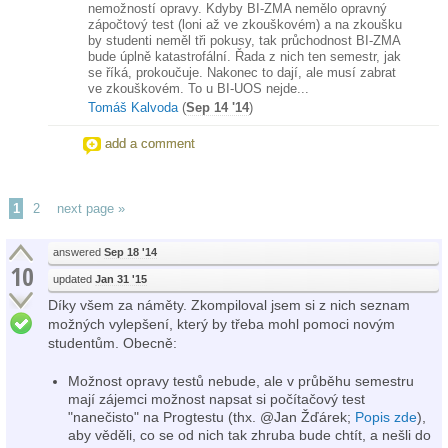
nemožností opravy. Kdyby BI-ZMA nemělo opravný
zápočtový test (loni až ve zkouškovém) a na zkoušku
by studenti neměl tři pokusy, tak průchodnost BI-ZMA
bude úplně katastrofální. Řada z nich ten semestr, jak
se říká, prokoučuje. Nakonec to dají, ale musí zabrat
ve zkouškovém. To u BI-UOS nejde...
Tomáš Kalvoda
(
Sep 14 '14
)
add a comment
1
2
next page »
answered
Sep 18 '14
10
updated
Jan 31 '15
Díky všem za náměty. Zkompiloval jsem si z nich seznam
možných vylepšení, který by třeba mohl pomoci novým
studentům. Obecně:
Možnost opravy testů nebude, ale v průběhu semestru
mají zájemci možnost napsat si počítačový test
"nanečisto" na Progtestu (thx. @Jan Žďárek;
Popis zde
),
aby věděli, co se od nich tak zhruba bude chtít, a nešli do