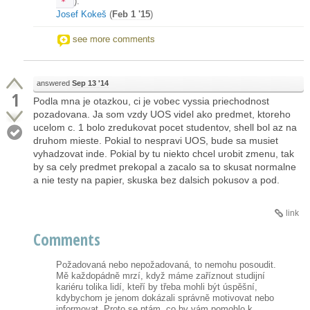
).
"*"
Josef Kokeš
(
Feb 1 '15
)
see more comments
answered
Sep 13 '14
1
Podla mna je otazkou, ci je vobec vyssia priechodnost
pozadovana. Ja som vzdy UOS videl ako predmet, ktoreho
ucelom c. 1 bolo zredukovat pocet studentov, shell bol az na
druhom mieste. Pokial to nespravi UOS, bude sa musiet
vyhadzovat inde. Pokial by tu niekto chcel urobit zmenu, tak
by sa cely predmet prekopal a zacalo sa to skusat normalne
a nie testy na papier, skuska bez dalsich pokusov a pod.
link
Comments
Požadovaná nebo nepožadovaná, to nemohu posoudit.
Mě každopádně mrzí, když máme zaříznout studijní
kariéru tolika lidí, kteří by třeba mohli být úspěšní,
kdybychom je jenom dokázali správně motivovat nebo
informovat. Proto se ptám, co by vám pomohlo k