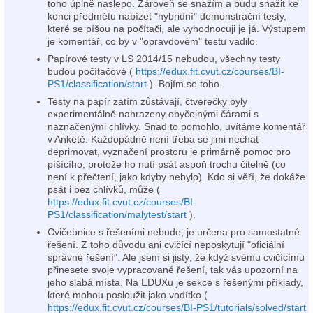
toho úplně naslepo. Zároveň se snažím a budu snažit ke
konci předmětu nabízet "hybridní" demonstrační testy,
které se píšou na počítači, ale vyhodnocuji je já. Výstupem
je komentář, co by v "opravdovém" testu vadilo.
Papírové testy v LS 2014/15 nebudou, všechny testy
budou počítačové (
https://edux.fit.cvut.cz/courses/BI-
PS1/classification/start
). Bojím se toho.
Testy na papír zatím zůstávají, čtverečky byly
experimentálně nahrazeny obyčejnými čárami s
naznačenými chlívky. Snad to pomohlo, uvítáme komentář
v Anketě. Každopádně není třeba se jimi nechat
deprimovat, vyznačení prostoru je primárně pomoc pro
píšícího, protože ho nutí psát aspoň trochu čitelně (co
není k přečtení, jako kdyby nebylo). Kdo si věří, že dokáže
psát i bez chlívků, může (
https://edux.fit.cvut.cz/courses/BI-
PS1/classification/malytest/start
).
Cvičebnice s řešeními nebude, je určena pro samostatné
řešení. Z toho důvodu ani cvičící neposkytují "oficiální
správné řešení". Ale jsem si jistý, že když svému cvičícímu
přinesete svoje vypracované řešení, tak vás upozorní na
jeho slabá místa. Na EDUXu je sekce s řešenými příklady,
které mohou posloužit jako vodítko (
https://edux.fit.cvut.cz/courses/BI-PS1/tutorials/solved/start