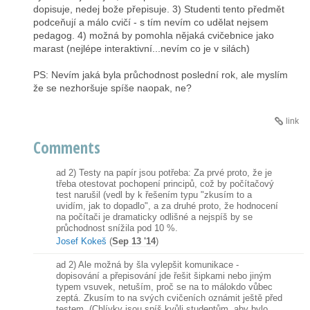
dopisuje, nedej bože přepisuje. 3) Studenti tento předmět
podceňují a málo cvičí - s tím nevím co udělat nejsem
pedagog. 4) možná by pomohla nějaká cvičebnice jako
marast (nejlépe interaktivní...nevím co je v silách)
PS: Nevím jaká byla průchodnost poslední rok, ale myslím
že se nezhoršuje spíše naopak, ne?
link
Comments
ad 2) Testy na papír jsou potřeba: Za prvé proto, že je
třeba otestovat pochopení principů, což by počítačový
test narušil (vedl by k řešením typu "zkusím to a
uvidím, jak to dopadlo", a za druhé proto, že hodnocení
na počítači je dramaticky odlišné a nejspíš by se
průchodnost snížila pod 10 %.
Josef Kokeš
(
Sep 13 '14
)
ad 2) Ale možná by šla vylepšit komunikace -
dopisování a přepisování jde řešit šipkami nebo jiným
typem vsuvek, netuším, proč se na to málokdo vůbec
zeptá. Zkusím to na svých cvičeních oznámit ještě před
testem. (Chlívky jsou spíš kvůli studentům, aby bylo