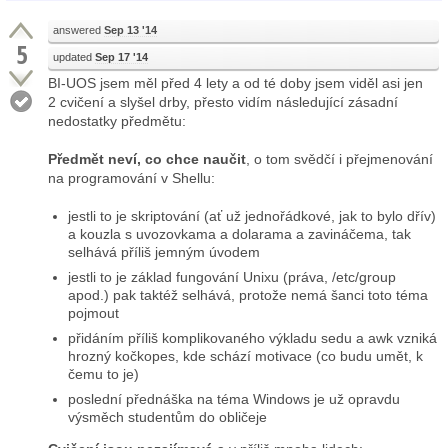
answered
Sep 13 '14
5
updated
Sep 17 '14
BI-UOS jsem měl před 4 lety a od té doby jsem viděl asi jen
2 cvičení a slyšel drby, přesto vidím následující zásadní
nedostatky předmětu:
Předmět neví, co chce naučit
, o tom svědčí i přejmenování
na programování v Shellu:
jestli to je skriptování (ať už jednořádkové, jak to bylo dřív)
a kouzla s uvozovkama a dolarama a zavináčema, tak
selhává příliš jemným úvodem
jestli to je základ fungování Unixu (práva, /etc/group
apod.) pak taktéž selhává, protože nemá šanci toto téma
pojmout
přidáním příliš komplikovaného výkladu sedu a awk vzniká
hrozný kočkopes, kde schází motivace (co budu umět, k
čemu to je)
poslední přednáška na téma Windows je už opravdu
výsměch studentům do obličeje