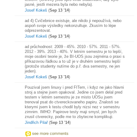
jasné, jestli mezera byla nebo nebyla).
Josef Kokeš
(
Sep 13 '14
)
ad 4) Cvičebnice existuje, ale nikdo ji nepoužívá, nebo
aspoň svoje výsledky nekonzultuje. Zkusím to lépe
odprezentovat.
Josef Kokeš
(
Sep 13 '14
)
ad průchodnost: 2009 - 45%. 2010 - 57%. 2011 - 57%.
2012 - 39%. 2013 - 40%. V letním semestru je to lepší,
moje osobní teorie je, že BI-UOS jsou zejména o praxi s
příkazovou řádkou a to už je v druhém semestru lepší
(protože studenty nutíme do p.ř. dva semestry, ne jen
jeden).
Josef Kokeš
(
Sep 13 '14
)
Pouzival jsem linuxy i pred FITem, i kdyz ne jako hlavni
stroj a stejne jsem opakoval. Jedine co jsem delal pred
testem v letnim semestru je ze misto UOSu jsem
trenoval psat do ctvereckovaneho papiru. Znalosti se
kterymi jsem k testu chodil byly nizsi nez v semestru
zimnim. IMHO: Papirove testy maji smysl, jen bych
zrusil ctverecky, podle me to zbytecne komplikuji.
Jindřich Pilař
(
Sep 13 '14
)
see more comments