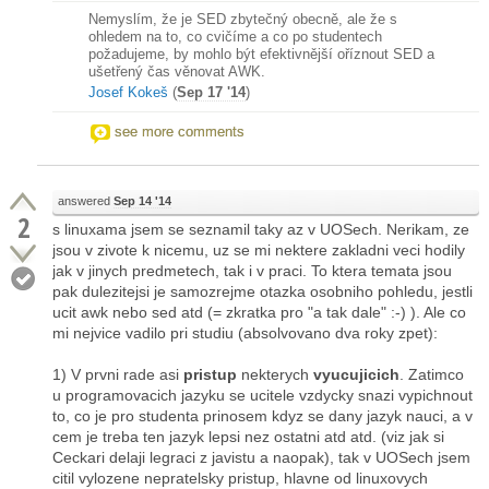
Nemyslím, že je SED zbytečný obecně, ale že s
ohledem na to, co cvičíme a co po studentech
požadujeme, by mohlo být efektivnější oříznout SED a
ušetřený čas věnovat AWK.
Josef Kokeš
(
Sep 17 '14
)
see more comments
answered
Sep 14 '14
2
s linuxama jsem se seznamil taky az v UOSech. Nerikam, ze
jsou v zivote k nicemu, uz se mi nektere zakladni veci hodily
jak v jinych predmetech, tak i v praci. To ktera temata jsou
pak dulezitejsi je samozrejme otazka osobniho pohledu, jestli
ucit awk nebo sed atd (= zkratka pro "a tak dale" :-) ). Ale co
mi nejvice vadilo pri studiu (absolvovano dva roky zpet):
1) V prvni rade asi
pristup
nekterych
vyucujicich
. Zatimco
u programovacich jazyku se ucitele vzdycky snazi vypichnout
to, co je pro studenta prinosem kdyz se dany jazyk nauci, a v
cem je treba ten jazyk lepsi nez ostatni atd atd. (viz jak si
Ceckari delaji legraci z javistu a naopak), tak v UOSech jsem
citil vylozene nepratelsky pristup, hlavne od linuxovych