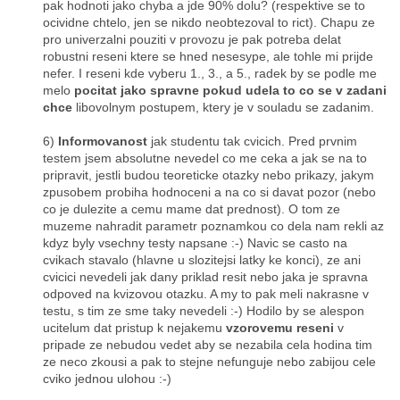
pak hodnoti jako chyba a jde 90% dolu? (respektive se to
ocividne chtelo, jen se nikdo neobtezoval to rict). Chapu ze
pro univerzalni pouziti v provozu je pak potreba delat
robustni reseni ktere se hned nesesype, ale tohle mi prijde
nefer. I reseni kde vyberu 1., 3., a 5., radek by se podle me
melo
pocitat jako spravne pokud udela to co se v zadani
chce
libovolnym postupem, ktery je v souladu se zadanim.
6)
Informovanost
jak studentu tak cvicich. Pred prvnim
testem jsem absolutne nevedel co me ceka a jak se na to
pripravit, jestli budou teoreticke otazky nebo prikazy, jakym
zpusobem probiha hodnoceni a na co si davat pozor (nebo
co je dulezite a cemu mame dat prednost). O tom ze
muzeme nahradit parametr poznamkou co dela nam rekli az
kdyz byly vsechny testy napsane :-) Navic se casto na
cvikach stavalo (hlavne u slozitejsi latky ke konci), ze ani
cvicici nevedeli jak dany priklad resit nebo jaka je spravna
odpoved na kvizovou otazku. A my to pak meli nakrasne v
testu, s tim ze sme taky nevedeli :-) Hodilo by se alespon
ucitelum dat pristup k nejakemu
vzorovemu reseni
v
pripade ze nebudou vedet aby se nezabila cela hodina tim
ze neco zkousi a pak to stejne nefunguje nebo zabijou cele
cviko jednou ulohou :-)