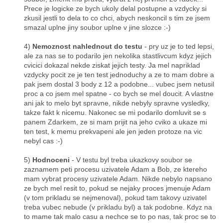
Prece je logicke ze bych ukoly delal postupne a vzdycky si
zkusil jestli to dela to co chci, abych neskoncil s tim ze jsem
smazal uplne jiny soubor uplne v jine slozce :-)
4)
Nemoznost nahlednout do testu
- pry uz je to ted lepsi,
ale za nas se to podarilo jen nekolika stastlivcum kdyz jejich
cvicici dokazal nekde ziskat jejich testy. Ja mel napriklad
vzdycky pocit ze je ten test jednoduchy a ze to mam dobre a
pak jsem dostal 3 body z 12 a podobne... vubec jsem netusil
proc a co jsem mel spatne - co bych se mel doucit. A vlastne
ani jak to melo byt spravne, nikde nebyly spravne vysledky,
takze fakt k nicemu. Nakonec se mi podarilo domluvit se s
panem Zdarkem, ze si mam prijit na jeho cviko a ukaze mi
ten test, k memu prekvapeni ale jen jeden protoze na vic
nebyl cas :-)
5)
Hodnoceni
- V testu byl treba ukazkovy soubor se
zaznamem peti procesu uzivatele Adam a Bob, ze ktereho
mam vybrat procesy uzivatele Adam. Nikde nebylo napsano
ze bych mel resit to, pokud se nejaky proces jmenuje Adam
(v tom prikladu se nejmenoval), pokud tam takovy uzivatel
treba vubec nebude (v prikladu byl) a tak podobne. Kdyz na
to mame tak malo casu a nechce se to po nas, tak proc se to