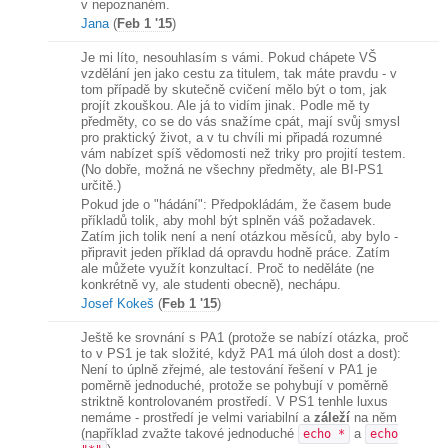
v nepoznaném.
Jana
(
Feb 1 '15
)
Je mi líto, nesouhlasím s vámi. Pokud chápete VŠ
vzdělání jen jako cestu za titulem, tak máte pravdu - v
tom případě by skutečně cvičení mělo být o tom, jak
projít zkouškou. Ale já to vidím jinak. Podle mě ty
předměty, co se do vás snažíme cpát, mají svůj smysl
pro praktický život, a v tu chvíli mi připadá rozumné
vám nabízet spíš vědomosti než triky pro projití testem.
(No dobře, možná ne všechny předměty, ale BI-PS1
určitě.)
Pokud jde o "hádání": Předpokládám, že časem bude
příkladů tolik, aby mohl být splněn váš požadavek.
Zatím jich tolik není a není otázkou měsíců, aby bylo -
připravit jeden příklad dá opravdu hodně práce. Zatím
ale můžete využít konzultací. Proč to neděláte (ne
konkrétně vy, ale studenti obecně), nechápu.
Josef Kokeš
(
Feb 1 '15
)
Ještě ke srovnání s PA1 (protože se nabízí otázka, proč
to v PS1 je tak složité, když PA1 má úloh dost a dost):
Není to úplně zřejmé, ale testování řešení v PA1 je
poměrně jednoduché, protože se pohybují v poměrně
striktně kontrolovaném prostředí. V PS1 tenhle luxus
nemáme - prostředí je velmi variabilní a
záleží
na něm
(například zvažte takové jednoduché
a
echo *
echo