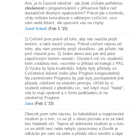
Ano, je to časově náročné - jak jinak získáte potřebnou
zkušenost
s programováním v příkazové řádce než
dostatečně dlouhým opakováním? Pokud jde o kontrolu,
vždy můžete konzultovat s některým cvičícím; sice
vám nedá řešení, ale upozorní vás na chyby.
Josef Kokeš
(
Feb 1 '15
)
1) Cvičení jsou právě od toho, aby nás naučila projít
testem, a také naučit Linuxu. Pokud cvičení nejsou od
toho, aby nám pomohly projít zkouškou - jak píšete, tak
proč vlastně jsou. 2) Jeden demo test pár dnů před
zápočtovým testem nestačí. Chcete-li mít víc studentů,
kteří zvládnou test, vezměte si příklad od kolegů z PA1.
3) Výuka by byla kvalitnější, kdyby byly příklady ze
Cvičebnice řešené (nebo přes Progtest korigovatelné).
Na závěrečném Progtestu by pak byly pochopitelně jiné
případy založené na stejném principu. Určitě by si
studenti odnesli z předmětu víc, než když musí "hádat",
zda to mají správně a s tímto podkladem jít na
závěrečný Progtest.
Jana
(
Feb 1 '15
)
Obecně jsem toho názoru, že bakalářské a magisterské
studium je o tom, co se již v oboru poznalo a to se také
bez hádanek učí. Teprve až doktorské studium je o tom,
co se ještě neví nebo nebylo zpracováno a člověk je
odkázán jen sám na sebe a přináší něco nového a tápe