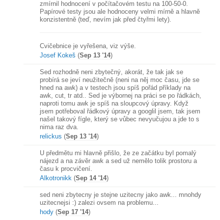
zmírnil hodnocení v počítačovém testu na 100-50-0.
Papírové testy jsou ale hodnoceny velmi mírně a hlavně
konzistentně (teď, nevím jak před čtyřmi lety).
Cvičebnice je vyřešena, viz výše.
Josef Kokeš
(
Sep 13 '14
)
Sed rozhodně neni zbytečný, akorát, že tak jak se
probírá se jeví neužitečně (neni na něj moc času, jde se
hned na awk) a v testech jsou spíš pořád příklady na
awk, cut, tr atd.. Sed je výbornej na práci se po řádkách,
naproti tomu awk je spíš na sloupcový úpravy. Když
jsem potřeboval řádkový úpravy a googlil jsem, tak jsem
našel takový fígle, který se vůbec nevyučujou a jde to s
nima raz dva.
relickus
(
Sep 13 '14
)
U předmětu mi hlavně přišlo, že ze začátku byl pomalý
nájezd a na závěr awk a sed už nemělo tolik prostoru a
času k procvičení.
Alkotronikk
(
Sep 14 '14
)
sed neni zbytecny je stejne uzitecny jako awk... mnohdy
uzitecnejsi :) zalezi ovsem na problemu...
hody
(
Sep 17 '14
)