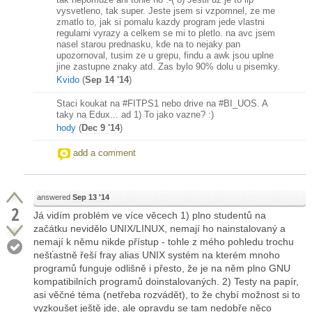
vysvetleno, tak super. Jeste jsem si vzpomnel, ze me
zmatlo to, jak si pomalu kazdy program jede vlastni
regularni vyrazy a celkem se mi to pletlo. na avc jsem
nasel starou prednasku, kde na to nejaky pan
upozornoval, tusim ze u grepu, findu a awk jsou uplne
jine zastupne znaky atd. Zas bylo 90% dolu u pisemky.
Kvido
(
Sep 14 '14
)
Staci koukat na #FITPS1 nebo drive na #BI_UOS. A
taky na Edux... ad 1) To jako vazne? :)
hody
(
Dec 9 '14
)
add a comment
answered
Sep 13 '14
2
Já vidím problém ve více věcech 1) plno studentů na
začátku nevidělo UNIX/LINUX, nemají ho nainstalovaný a
nemají k němu nikde přístup - tohle z mého pohledu trochu
nešťastně řeší fray alias UNIX systém na kterém mnoho
programů funguje odlišně i přesto, že je na něm plno GNU
kompatibilních programů doinstalovaných. 2) Testy na papír,
asi věčné téma (netřeba rozvádět), to že chybí možnost si to
vyzkoušet ještě jde, ale opravdu se tam nedobře něco