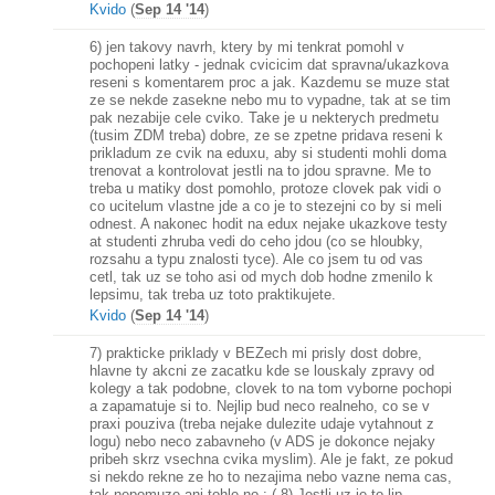
Kvido
(
Sep 14 '14
)
6) jen takovy navrh, ktery by mi tenkrat pomohl v
pochopeni latky - jednak cvicicim dat spravna/ukazkova
reseni s komentarem proc a jak. Kazdemu se muze stat
ze se nekde zasekne nebo mu to vypadne, tak at se tim
pak nezabije cele cviko. Take je u nekterych predmetu
(tusim ZDM treba) dobre, ze se zpetne pridava reseni k
prikladum ze cvik na eduxu, aby si studenti mohli doma
trenovat a kontrolovat jestli na to jdou spravne. Me to
treba u matiky dost pomohlo, protoze clovek pak vidi o
co ucitelum vlastne jde a co je to stezejni co by si meli
odnest. A nakonec hodit na edux nejake ukazkove testy
at studenti zhruba vedi do ceho jdou (co se hloubky,
rozsahu a typu znalosti tyce). Ale co jsem tu od vas
cetl, tak uz se toho asi od mych dob hodne zmenilo k
lepsimu, tak treba uz toto praktikujete.
Kvido
(
Sep 14 '14
)
7) prakticke priklady v BEZech mi prisly dost dobre,
hlavne ty akcni ze zacatku kde se louskaly zpravy od
kolegy a tak podobne, clovek to na tom vyborne pochopi
a zapamatuje si to. Nejlip bud neco realneho, co se v
praxi pouziva (treba nejake dulezite udaje vytahnout z
logu) nebo neco zabavneho (v ADS je dokonce nejaky
pribeh skrz vsechna cvika myslim). Ale je fakt, ze pokud
si nekdo rekne ze ho to nezajima nebo vazne nema cas,
tak nepomuze ani tohle no :-( 8) Jestli uz je to lip