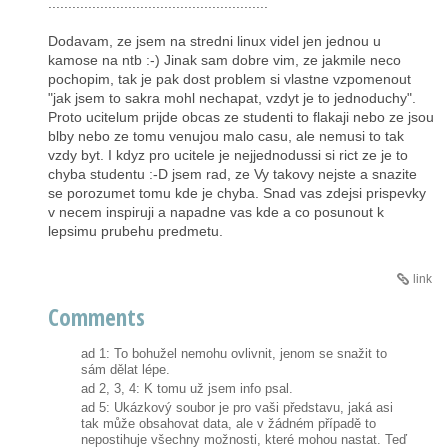
.......................................................
Dodavam, ze jsem na stredni linux videl jen jednou u
kamose na ntb :-) Jinak sam dobre vim, ze jakmile neco
pochopim, tak je pak dost problem si vlastne vzpomenout
"jak jsem to sakra mohl nechapat, vzdyt je to jednoduchy".
Proto ucitelum prijde obcas ze studenti to flakaji nebo ze jsou
blby nebo ze tomu venujou malo casu, ale nemusi to tak
vzdy byt. I kdyz pro ucitele je nejjednodussi si rict ze je to
chyba studentu :-D jsem rad, ze Vy takovy nejste a snazite
se porozumet tomu kde je chyba. Snad vas zdejsi prispevky
v necem inspiruji a napadne vas kde a co posunout k
lepsimu prubehu predmetu.
link
Comments
ad 1: To bohužel nemohu ovlivnit, jenom se snažit to
sám dělat lépe.
ad 2, 3, 4: K tomu už jsem info psal.
ad 5: Ukázkový soubor je pro vaši představu, jaká asi
tak může obsahovat data, ale v žádném případě to
nepostihuje všechny možnosti, které mohou nastat. Teď