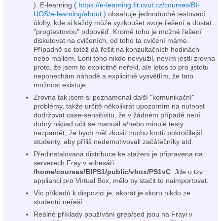
). E-learning (
https://e-learning.fit.cvut.cz/courses/BI-
UOS/e-learning/about
) obsahuje jednoduché testovací
úlohy, kde si každý může vyzkoušet svoje řešení a dostat
"progtestovou" odpověď. Kromě toho je možné řešení
diskutovat na cvičeních, od toho ta cvičení máme.
Případně se totéž dá řešit na konzultačních hodinách
nebo mailem. Loni toho nikdo nevyužil, nevím jestli zrovna
proto, že jsem to explicitně neřekl, ale letos to pro jistotu
neponechám náhodě a explicitně vysvětlím, že tato
možnost existuje.
Zrovna tak jsem si poznamenal další "komunikační"
problémy, takže určitě několikrát upozorním na nutnost
dodržovat case-sensitivitu, že v žádném případě není
dobrý nápad učit se manuál a/nebo minulé testy
nazpaměť, že bych měl zkusit trochu krotit pokročilejší
studenty, aby příliš nedemotivovali začátečníky atd.
Předinstalovaná distribuce ke stažení je připravena na
serverech Fray v adresáři
/home/courses/BIPS1/public/vbox/PS1vC
. Jde o tzv.
applianci pro Virtual Box, mělo by stačit to naimportovat.
Víc příkladů k dispozici je, akorát je skoro nikdo ze
studentů neřeší.
Reálné příklady používání grep/sed jsou na Frayi v