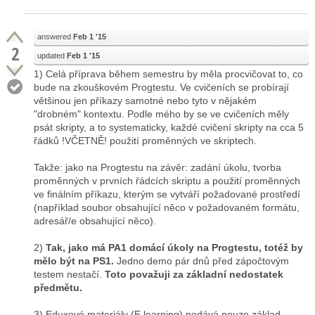
answered
Feb 1 '15
2
updated
Feb 1 '15
1) Celá příprava během semestru by měla procvičovat to, co
bude na zkouškovém Progtestu. Ve cvičeních se probírají
většinou jen příkazy samotné nebo tyto v nějakém
"drobném" kontextu. Podle mého by se ve cvičeních měly
psát skripty, a to systematicky, každé cvičení skripty na cca 5
řádků !VČETNĚ! použití proměnných ve skriptech.
Takže: jako na Progtestu na závěr: zadání úkolu, tvorba
proměnných v prvních řádcích skriptu a použití proměnných
ve finálním příkazu, kterým se vytváří požadované prostředí
(například soubor obsahující něco v požadovaném formátu,
adresář/e obsahující něco).
2)
Tak, jako má PA1 domácí úkoly na Progtestu, totéž by
mělo být na PS1.
Jedno demo pár dnů před zápočtovým
testem nestačí.
Toto považuji za základní nedostatek
předmětu.
3) Eduxové materiály (E learning) podává pouze základ