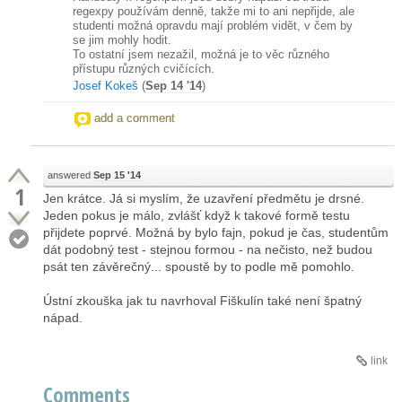
regexpy používám denně, takže mi to ani nepřijde, ale
studenti možná opravdu mají problém vidět, v čem by
se jim mohly hodit.
To ostatní jsem nezažil, možná je to věc různého
přístupu různých cvičících.
Josef Kokeš
(
Sep 14 '14
)
add a comment
answered
Sep 15 '14
1
Jen krátce. Já si myslím, že uzavření předmětu je drsné.
Jeden pokus je málo, zvlášť když k takové formě testu
přijdete poprvé. Možná by bylo fajn, pokud je čas, studentům
dát podobný test - stejnou formou - na nečisto, než budou
psát ten závěrečný... spoustě by to podle mě pomohlo.
Ústní zkouška jak tu navrhoval Fiškulín také není špatný
nápad.
link
Comments