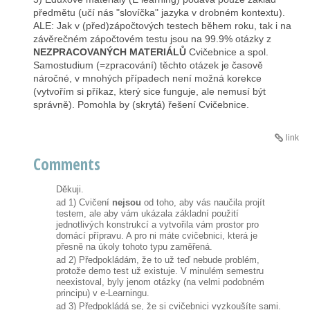
předmětu (učí nás "slovíčka" jazyka v drobném kontextu).
ALE: Jak v (před)zápočtových testech během roku, tak i na
závěrečném zápočtovém testu jsou na 99.9% otázky z
NEZPRACOVANÝCH MATERIÁLŮ
Cvičebnice a spol.
Samostudium (=zpracování) těchto otázek je časově
náročné, v mnohých případech není možná korekce
(vytvořím si příkaz, který sice funguje, ale nemusí být
správně). Pomohla by (skrytá) řešení Cvičebnice.
link
Comments
Děkuji.
ad 1) Cvičení
nejsou
od toho, aby vás naučila projít
testem, ale aby vám ukázala základní použití
jednotlivých konstrukcí a vytvořila vám prostor pro
domácí přípravu. A pro ni máte cvičebnici, která je
přesně na úkoly tohoto typu zaměřená.
ad 2) Předpokládám, že to už teď nebude problém,
protože demo test už existuje. V minulém semestru
neexistoval, byly jenom otázky (na velmi podobném
principu) v e-Learningu.
ad 3) Předpokládá se, že si cvičebnici vyzkoušíte sami.