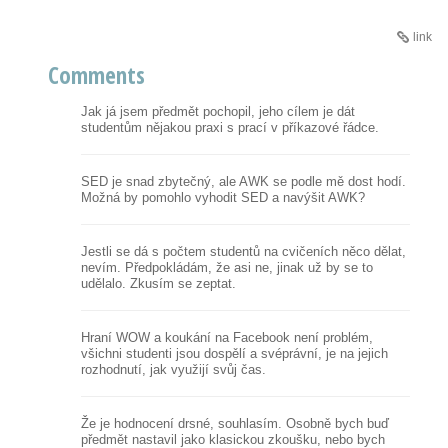
link
Comments
Jak já jsem předmět pochopil, jeho cílem je dát
studentům nějakou praxi s prací v příkazové řádce.
SED je snad zbytečný, ale AWK se podle mě dost hodí.
Možná by pomohlo vyhodit SED a navýšit AWK?
Jestli se dá s počtem studentů na cvičeních něco dělat,
nevím. Předpokládám, že asi ne, jinak už by se to
udělalo. Zkusím se zeptat.
Hraní WOW a koukání na Facebook není problém,
všichni studenti jsou dospělí a svéprávní, je na jejich
rozhodnutí, jak využijí svůj čas.
Že je hodnocení drsné, souhlasím. Osobně bych buď
předmět nastavil jako klasickou zkoušku, nebo bych