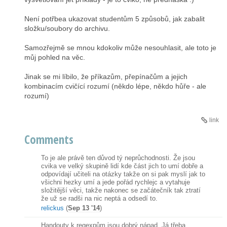
Není potřbea ukazovat studentům 5 způsobů, jak zabalit
složku/soubory do archivu.
Samozřejmě se mnou kdokoliv může nesouhlasit, ale toto je
můj pohled na věc.
Jinak se mi líbilo, že příkazům, přepínačům a jejich
kombinacím cvičící rozumí (někdo lépe, někdo hůře - ale
rozumí)
link
Comments
To je ale právě ten důvod tý neprůchodnosti. Že jsou
cvika ve velký skupině lidí kde část jich to umí dobře a
odpovídají učiteli na otázky takže on si pak myslí jak to
všichni hezky umí a jede pořád rychlejc a vytahuje
složitější věci, takže nakonec se začátečník tak ztratí
že už se radši na nic neptá a odsedí to.
relickus
(
Sep 13 '14
)
Handouty k regexpům jsou dobrý nápad. Já třeba