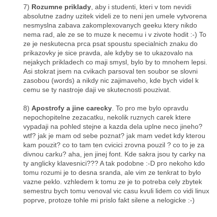
7)
Rozumne priklady
, aby i studenti, kteri v tom nevidi
absolutne zadny uzitek videli ze to neni jen umele vytvorena
nesmyslna zabava zakomplexovanych geeku ktery nikdo
nema rad, ale ze se to muze k necemu i v zivote hodit :-) To
ze je neskutecna prca psat spoustu specialnich znaku do
prikazovky je sice pravda, ale kdyby se to ukazovalo na
nejakych prikladech co maji smysl, bylo by to mnohem lepsi.
Asi stokrat jsem na cvikach parsoval ten soubor se slovni
zasobou (words) a nikdy nic zajimaveho, kde bych videl k
cemu se ty nastroje daji ve skutecnosti pouzivat.
8)
Apostrofy a jine carecky
. To pro me bylo opravdu
nepochopitelne zezacatku, nekolik ruznych carek ktere
vypadaji na pohled stejne a kazda dela uplne neco jineho?
wtf? jak je mam od sebe poznat? jak mam vedet kdy kterou
kam pouzit? co to tam ten cvicici zrovna pouzil ? co to je za
divnou carku? aha, jen jinej font. Kde sakra jsou ty carky na
ty anglicky klavesnici??? A tak podobne :-D pro nekoho kdo
tomu rozumi je to desna sranda, ale vim ze tenkrat to bylo
vazne peklo. vzhledem k tomu ze je to potreba cely zbytek
semestru bych tomu venoval vic casu kvuli lidem co vidi linux
poprve, protoze tohle mi prislo fakt silene a nelogicke :-)