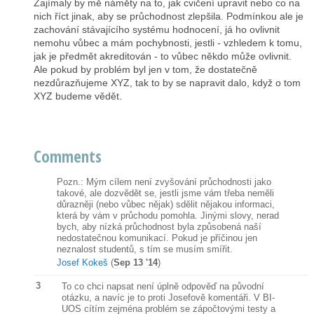
Zajímaly by mě náměty na to, jak cvičení upravit nebo co na
nich říct jinak, aby se průchodnost zlepšila. Podmínkou ale je
zachování stávajícího systému hodnocení, já ho ovlivnit
nemohu vůbec a mám pochybnosti, jestli - vzhledem k tomu,
jak je předmět akreditován - to vůbec někdo může ovlivnit.
Ale pokud by problém byl jen v tom, že dostatečně
nezdůrazňujeme XYZ, tak to by se napravit dalo, když o tom
XYZ budeme vědět.
Comments
Pozn.: Mým cílem není zvyšování průchodnosti jako
takové, ale dozvědět se, jestli jsme vám třeba neměli
důrazněji (nebo vůbec nějak) sdělit nějakou informaci,
která by vám v průchodu pomohla. Jinými slovy, nerad
bych, aby nízká průchodnost byla způsobená naší
nedostatečnou komunikací. Pokud je příčinou jen
neznalost studentů, s tím se musím smířit.
Josef Kokeš
(
Sep 13 '14
)
3
To co chci napsat není úplně odpověď na původní
otázku, a navíc je to proti Josefově komentáři. V BI-
UOS cítím zejména problém se zápočtovými testy a