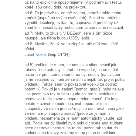
už na to explicitně upozorňujeme i v podmínkách testu,
které jsou celou dobu na projektoru.
ad 6: To je právě to, co mě zajímá, protože tohle mohu
změnit (aspoň na svých cvičeních). Pokud se můžete
vyjádřit detailněji, uvítám to; popisované problémy už
snad loni nenastávaly, nebo jsem aspoň na ně nenarazil.
ad 7: Mohu to zkusit. V BEZech jsem s tím těžce
neuspěl, ale třeba budou UOSy lepší.
ad 8: Myslím, že už se to zlepšilo, ale můžeme ještě
přidat.
Josef Kokeš
(
Sep 14 '14
)
ad 5) problem je v tom, ze nas jaksi nikdo neucil jak
takovy "neprustrelny" script ma vypadat, na co si dat
pozor ani proti cemu vsemu ma byt odolny (na cviceni
jsme vetsinou byli radi ze se stihla nejak tak projet pulka
prikladu). Takze jsem to povazoval vcelku za podraz
potom :-) Pokud je v zadani "pomoci grep()" nebo nejaka
jina podminka tak to beru :-) ale ani ted si nedokazu
predstavit to "spravne a neprustrelne reseni". Co kdyz
nekdo z uzivatelu bude pouzivat separator mezi
sloupecky ve svem jmenu? maji se osetrovat i veci jako
ze nemam pristupova prava? (prece ze je mam v
prikladu neznamena ze je mam automaticky vsude) atd
atd. Podle me by idealni bylo pokud chcete aby studenti
neco osetrovali nebo si na to dali pozor, tak to dat do
zadani nebo takovy zakerny vstup primo do prikladu