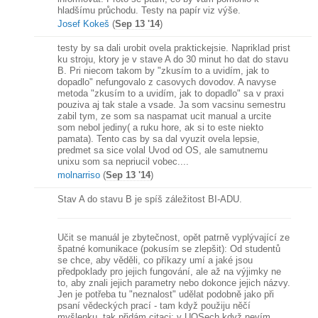
hladšímu průchodu. Testy na papír viz výše.
Josef Kokeš
(
Sep 13 '14
)
testy by sa dali urobit ovela praktickejsie. Napriklad prist
ku stroju, ktory je v stave A do 30 minut ho dat do stavu
B. Pri niecom takom by "zkusím to a uvidím, jak to
dopadlo" nefungovalo z casovych dovodov. A navyse
metoda "zkusím to a uvidím, jak to dopadlo" sa v praxi
pouziva aj tak stale a vsade. Ja som vacsinu semestru
zabil tym, ze som sa naspamat ucit manual a urcite
som nebol jediny( a ruku hore, ak si to este niekto
pamata). Tento cas by sa dal vyuzit ovela lepsie,
predmet sa sice volal Uvod od OS, ale samutnemu
unixu som sa nepriucil vobec....
molnarriso
(
Sep 13 '14
)
Stav A do stavu B je spíš záležitost BI-ADU.
Učit se manuál je zbytečnost, opět patrně vyplývající ze
špatné komunikace (pokusím se zlepšit): Od studentů
se chce, aby věděli, co příkazy umí a jaké jsou
předpoklady pro jejich fungování, ale až na výjimky ne
to, aby znali jejich parametry nebo dokonce jejich názvy.
Jen je potřeba tu "neznalost" udělat podobně jako při
psaní vědeckých prací - tam když použiju něčí
myšlenku, tak přidám citaci; v UOSech když nevím