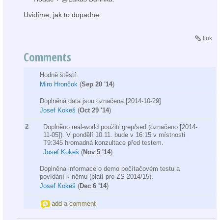
Uvidíme, jak to dopadne.
link
Comments
Hodně štěstí.
Miro Hrončok
(
Sep 20 '14
)
Doplněná data jsou označena [2014-10-29]
Josef Kokeš
(
Oct 29 '14
)
2
Doplněno real-world použití grep/sed (označeno [2014-
11-05]). V pondělí 10.11. bude v 16:15 v místnosti
T9:345 hromadná konzultace před testem.
Josef Kokeš
(
Nov 5 '14
)
Doplněna informace o demo počítačovém testu a
povídání k němu (platí pro ZS 2014/15).
Josef Kokeš
(
Dec 6 '14
)
add a comment