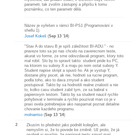
parametr, tak zvolím zástupný a připíšu k tomu
poznámku, co ten parametr dělá.
Název je vyřešen v rámci BI-PS1 (Programování v
shellu 1).
Josef Kokeš
(
Sep 13 '14
)
"Stav A do stavu B je spíš záležitost BI-ADU." - no
praveze toto sa po nas chcelo na zaverecnom teste,
akurat vo forme, ze sme odovzdavali program, ktory toto
mal robit. Slo by to spravit takto: student pride ku PC,
na ktorom su subory X a maju po nom ostat subory Y.
Student napise skript a spusti ho. Ak je vystup Y,
dostane plny pocet, ak nie, hodnoti sa rucne program,
podla toho, ako to dava zmysel a ako student
postupoval. Takto by sa hodnotili realne znalosti a nie
to, kolko casu student zabil tym, ze sa babral s
papierovym testom. Takto by sa student naucil rychlo
pohybovat v terminale a rychlo pouzivat man co je v
praxi ovela potrebnejsie ako naspamat poznat detailne
chovanie kazdeho programu.
molnarriso
(
Sep 13 '14
)
2
Zkusím to přednést jako podnět kolegům, ale
nemyslím si, že to povede ke změně. Už proto, že já
osobně si myslím, že papírové testy smysl mají