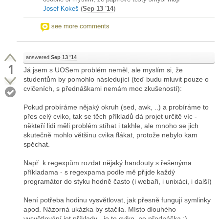
Josef Kokeš
(
Sep 13 '14
)
see more comments
answered
Sep 13 '14
1
Já jsem s UOSem problém neměl, ale myslím si, že
studentům by pomohlo následující (teď budu mluvit pouze o
cvičeních, s přednáškami nemám moc zkušeností):
Pokud probíráme nějaký okruh (sed, awk, ..) a probíráme to
přes celý cviko, tak se těch příkladů dá projet určitě víc -
někteří lidi měli problém stíhat i takhle, ale mnoho se jich
skutečně mohlo většinu cvika flákat, protože nebylo kam
spěchat.
Např. k regexpům rozdat nějaký handouty s řešenýma
příkladama - s regexpama podle mě přijde každý
programátor do styku hodně často (i webaři, i unixáci, i další)
Není potřeba hodinu vysvětlovat, jak přesně fungují symlinky
apod. Názorná ukázka by stačila. Místo dlouhého
vysvětlování jet příklady - je to cviko, ne přednáška :)