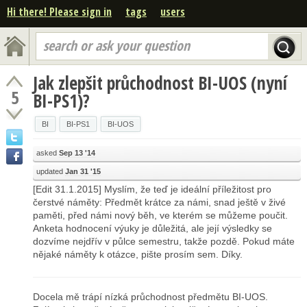
Hi there! Please sign in
tags
users
search or ask your question
Jak zlepšit průchodnost BI-UOS (nyní
5
BI-PS1)?
BI
BI-PS1
BI-UOS
asked
Sep 13 '14
updated
Jan 31 '15
[Edit 31.1.2015] Myslím, že teď je ideální příležitost pro
čerstvé náměty: Předmět krátce za námi, snad ještě v živé
paměti, před námi nový běh, ve kterém se můžeme poučit.
Anketa hodnocení výuky je důležitá, ale její výsledky se
dozvíme nejdřív v půlce semestru, takže pozdě. Pokud máte
nějaké náměty k otázce, pište prosím sem. Díky.
Docela mě trápí nízká průchodnost předmětu BI-UOS.