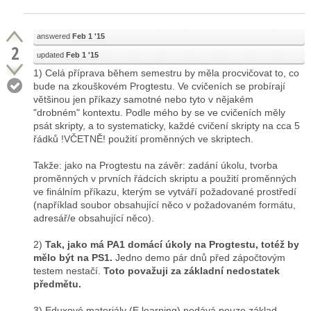
answered
Feb 1 '15
2
updated
Feb 1 '15
1) Celá příprava během semestru by měla procvičovat to, co
bude na zkouškovém Progtestu. Ve cvičeních se probírají
většinou jen příkazy samotné nebo tyto v nějakém
"drobném" kontextu. Podle mého by se ve cvičeních měly
psát skripty, a to systematicky, každé cvičení skripty na cca 5
řádků !VČETNĚ! použití proměnných ve skriptech.
Takže: jako na Progtestu na závěr: zadání úkolu, tvorba
proměnných v prvních řádcích skriptu a použití proměnných
ve finálním příkazu, kterým se vytváří požadované prostředí
(například soubor obsahující něco v požadovaném formátu,
adresář/e obsahující něco).
2)
Tak, jako má PA1 domácí úkoly na Progtestu, totéž by
mělo být na PS1.
Jedno demo pár dnů před zápočtovým
testem nestačí.
Toto považuji za základní nedostatek
předmětu.
3) Eduxové materiály (E learning) podává pouze základ