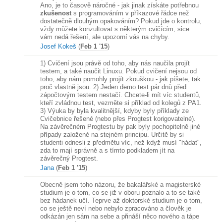
Ano, je to časově náročné - jak jinak získáte potřebnou
zkušenost
s programováním v příkazové řádce než
dostatečně dlouhým opakováním? Pokud jde o kontrolu,
vždy můžete konzultovat s některým cvičícím; sice
vám nedá řešení, ale upozorní vás na chyby.
Josef Kokeš
(
Feb 1 '15
)
1) Cvičení jsou právě od toho, aby nás naučila projít
testem, a také naučit Linuxu. Pokud cvičení nejsou od
toho, aby nám pomohly projít zkouškou - jak píšete, tak
proč vlastně jsou. 2) Jeden demo test pár dnů před
zápočtovým testem nestačí. Chcete-li mít víc studentů,
kteří zvládnou test, vezměte si příklad od kolegů z PA1.
3) Výuka by byla kvalitnější, kdyby byly příklady ze
Cvičebnice řešené (nebo přes Progtest korigovatelné).
Na závěrečném Progtestu by pak byly pochopitelně jiné
případy založené na stejném principu. Určitě by si
studenti odnesli z předmětu víc, než když musí "hádat",
zda to mají správně a s tímto podkladem jít na
závěrečný Progtest.
Jana
(
Feb 1 '15
)
Obecně jsem toho názoru, že bakalářské a magisterské
studium je o tom, co se již v oboru poznalo a to se také
bez hádanek učí. Teprve až doktorské studium je o tom,
co se ještě neví nebo nebylo zpracováno a člověk je
odkázán jen sám na sebe a přináší něco nového a tápe