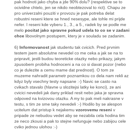
pak hodnoti jako chyba a jde 90% dolu? (respektive se to
ocividne chtelo, jen se nikdo neobtezoval to rict). Chapu ze
pro univerzalni pouziti v provozu je pak potreba delat
robustni reseni ktere se hned nesesype, ale tohle mi prijde
nefer. I reseni kde vyberu 1., 3., a 5., radek by se podle me
melo
pocitat jako spravne pokud udela to co se v zadani
chce
libovolnym postupem, ktery je v souladu se zadanim.
6)
Informovanost
jak studentu tak cvicich. Pred prvnim
testem jsem absolutne nevedel co me ceka a jak se na to
pripravit, jestli budou teoreticke otazky nebo prikazy, jakym
zpusobem probiha hodnoceni a na co si davat pozor (nebo
co je dulezite a cemu mame dat prednost). O tom ze
muzeme nahradit parametr poznamkou co dela nam rekli az
kdyz byly vsechny testy napsane :-) Navic se casto na
cvikach stavalo (hlavne u slozitejsi latky ke konci), ze ani
cvicici nevedeli jak dany priklad resit nebo jaka je spravna
odpoved na kvizovou otazku. A my to pak meli nakrasne v
testu, s tim ze sme taky nevedeli :-) Hodilo by se alespon
ucitelum dat pristup k nejakemu
vzorovemu reseni
v
pripade ze nebudou vedet aby se nezabila cela hodina tim
ze neco zkousi a pak to stejne nefunguje nebo zabijou cele
cviko jednou ulohou :-)