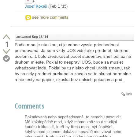
).
"*"
Josef Kokeš
(
Feb 1 '15
)
see more comments
answered
Sep 13 '14
1
Podla mna je otazkou, ci je vobec vyssia priechodnost
pozadovana. Ja som vzdy UOS videl ako predmet, ktoreho
ucelom c. 1 bolo zredukovat pocet studentov, shell bol az na
druhom mieste. Pokial to nespravi UOS, bude sa musiet
vyhadzovat inde. Pokial by tu niekto chcel urobit zmenu, tak
by sa cely predmet prekopal a zacalo sa to skusat normalne
a nie testy na papier, skuska bez dalsich pokusov a pod.
link
Comments
Požadovaná nebo nepožadovaná, to nemohu posoudit.
Mě každopádně mrzí, když máme zaříznout studijní
kariéru tolika lidí, kteří by třeba mohli být úspěšní,
kdybychom je jenom dokázali správně motivovat nebo
informovat. Proto se ptám, co by vám pomohlo k