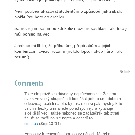
Není potřbea ukazovat studentům 5 způsobů, jak zabalit
složku/soubory do archivu.
Samozřejmě se mnou kdokoliv může nesouhlasit, ale toto je
můj pohled na věc.
Jinak se mi líbilo, že příkazům, přepínačům a jejich
kombinacím cvičící rozumí (někdo lépe, někdo hůře - ale
rozumí)
link
Comments
To je ale právě ten důvod tý neprůchodnosti. Že jsou
cvika ve velký skupině lidí kde část jich to umí dobře a
odpovídají učiteli na otázky takže on si pak myslí jak to
všichni hezky umí a jede pořád rychlejc a vytahuje
složitější věci, takže nakonec se začátečník tak ztratí
že už se radši na nic neptá a odsedí to.
relickus
(
Sep 13 '14
)
Handouty k regexpům jsou dobrý nápad. Já třeba