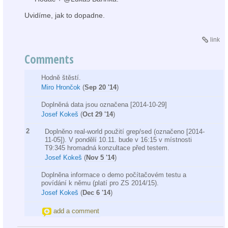
Uvidíme, jak to dopadne.
link
Comments
Hodně štěstí.
Miro Hrončok
(
Sep 20 '14
)
Doplněná data jsou označena [2014-10-29]
Josef Kokeš
(
Oct 29 '14
)
2
Doplněno real-world použití grep/sed (označeno [2014-
11-05]). V pondělí 10.11. bude v 16:15 v místnosti
T9:345 hromadná konzultace před testem.
Josef Kokeš
(
Nov 5 '14
)
Doplněna informace o demo počítačovém testu a
povídání k němu (platí pro ZS 2014/15).
Josef Kokeš
(
Dec 6 '14
)
add a comment