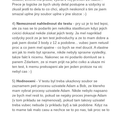
Prece je logicke ze bych ukoly delal postupne a vzdycky si
zkusil jestli to dela to co chci, abych neskoncil s tim ze jsem
smazal uplne jiny soubor uplne v jine slozce :-)
4)
Nemoznost nahlednout do testu
- pry uz je to ted lepsi,
ale za nas se to podarilo jen nekolika stastlivcum kdyz jejich
cvicici dokazal nekde ziskat jejich testy. Ja mel napriklad
vzdycky pocit ze je ten test jednoduchy a ze to mam dobre a
pak jsem dostal 3 body z 12 a podobne... vubec jsem netusil
proc a co jsem mel spatne - co bych se mel doucit. A vlastne
ani jak to melo byt spravne, nikde nebyly spravne vysledky,
takze fakt k nicemu. Nakonec se mi podarilo domluvit se s
panem Zdarkem, ze si mam prijit na jeho cviko a ukaze mi
ten test, k memu prekvapeni ale jen jeden protoze na vic
nebyl cas :-)
5)
Hodnoceni
- V testu byl treba ukazkovy soubor se
zaznamem peti procesu uzivatele Adam a Bob, ze ktereho
mam vybrat procesy uzivatele Adam. Nikde nebylo napsano
ze bych mel resit to, pokud se nejaky proces jmenuje Adam
(v tom prikladu se nejmenoval), pokud tam takovy uzivatel
treba vubec nebude (v prikladu byl) a tak podobne. Kdyz na
to mame tak malo casu a nechce se to po nas, tak proc se to