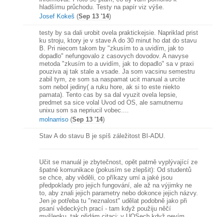
hladšímu průchodu. Testy na papír viz výše.
Josef Kokeš
(
Sep 13 '14
)
testy by sa dali urobit ovela praktickejsie. Napriklad prist
ku stroju, ktory je v stave A do 30 minut ho dat do stavu
B. Pri niecom takom by "zkusím to a uvidím, jak to
dopadlo" nefungovalo z casovych dovodov. A navyse
metoda "zkusím to a uvidím, jak to dopadlo" sa v praxi
pouziva aj tak stale a vsade. Ja som vacsinu semestru
zabil tym, ze som sa naspamat ucit manual a urcite
som nebol jediny( a ruku hore, ak si to este niekto
pamata). Tento cas by sa dal vyuzit ovela lepsie,
predmet sa sice volal Uvod od OS, ale samutnemu
unixu som sa nepriucil vobec....
molnarriso
(
Sep 13 '14
)
Stav A do stavu B je spíš záležitost BI-ADU.
Učit se manuál je zbytečnost, opět patrně vyplývající ze
špatné komunikace (pokusím se zlepšit): Od studentů
se chce, aby věděli, co příkazy umí a jaké jsou
předpoklady pro jejich fungování, ale až na výjimky ne
to, aby znali jejich parametry nebo dokonce jejich názvy.
Jen je potřeba tu "neznalost" udělat podobně jako při
psaní vědeckých prací - tam když použiju něčí
myšlenku, tak přidám citaci; v UOSech když nevím