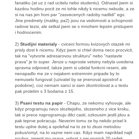
fanatiku (at uz z rad ucitelu nebo studentu). Odnasel jsem si
kazdou hodinu pocit ze mi tohle nikdy k nicemu nebude, a ze
si na nas jen honi par "zasvecenych radoby nadlidi" ego.
Jine predmety (matiky, pa2) jsou na vedomosti a schopnosti
radove tezsi, ale setkal jsem se s mnohem lepsim pristupem
i hodnocenim.
2)
Studijni materialy
- cviceni formou kvizovych otazek mi
prisly dost k nicemu. Kdyz jsem si chtel doma neco procvicit,
tak na "vytvorte adresarovou strukturu" nebo "nastavte
prava" je to super. Jenze u naproste vetsiny nebyla uvedena
spravna odpoved, takze jsem si udelal funkcni reseni, ale
nenapadlo me ze v nejakem extremnim pripade by to
nemuselo fungovat (uzivatel by se jmenoval apostrof a
podobne), coz nemam sanci si sam zkontrolovat a u testu
pak proletim s 3 bodama z 15.
3)
Psani testu na papir
- Chapu, ze nekomu vyhovuje, ale
kdyz programuju neco slozitejsiho, slozeneho z vice kroku,
tak si prece naprogramuju dilci casti, ozkousim jestli jdou a
pak teprve pokracuju. Neverim tomu ze by nekdo prisel k
testu uplne dutej a spolehal na to ze to zkusi metodou
pokus/omyl, na to vazne neni cas. Kdyz mam napriklad najit
soubor, zmenit mu prava, vybrat z nej prvnich 20 radek...