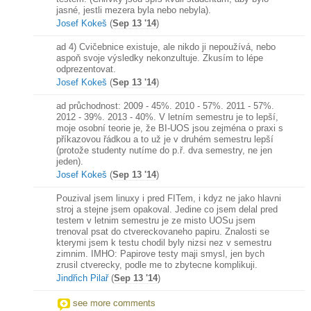
jasné, jestli mezera byla nebo nebyla).
Josef Kokeš
(
Sep 13 '14
)
ad 4) Cvičebnice existuje, ale nikdo ji nepoužívá, nebo
aspoň svoje výsledky nekonzultuje. Zkusím to lépe
odprezentovat.
Josef Kokeš
(
Sep 13 '14
)
ad průchodnost: 2009 - 45%. 2010 - 57%. 2011 - 57%.
2012 - 39%. 2013 - 40%. V letním semestru je to lepší,
moje osobní teorie je, že BI-UOS jsou zejména o praxi s
příkazovou řádkou a to už je v druhém semestru lepší
(protože studenty nutíme do p.ř. dva semestry, ne jen
jeden).
Josef Kokeš
(
Sep 13 '14
)
Pouzival jsem linuxy i pred FITem, i kdyz ne jako hlavni
stroj a stejne jsem opakoval. Jedine co jsem delal pred
testem v letnim semestru je ze misto UOSu jsem
trenoval psat do ctvereckovaneho papiru. Znalosti se
kterymi jsem k testu chodil byly nizsi nez v semestru
zimnim. IMHO: Papirove testy maji smysl, jen bych
zrusil ctverecky, podle me to zbytecne komplikuji.
Jindřich Pilař
(
Sep 13 '14
)
see more comments