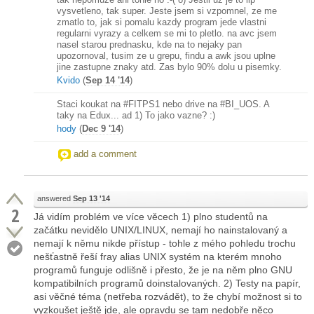
vysvetleno, tak super. Jeste jsem si vzpomnel, ze me
zmatlo to, jak si pomalu kazdy program jede vlastni
regularni vyrazy a celkem se mi to pletlo. na avc jsem
nasel starou prednasku, kde na to nejaky pan
upozornoval, tusim ze u grepu, findu a awk jsou uplne
jine zastupne znaky atd. Zas bylo 90% dolu u pisemky.
Kvido
(
Sep 14 '14
)
Staci koukat na #FITPS1 nebo drive na #BI_UOS. A
taky na Edux... ad 1) To jako vazne? :)
hody
(
Dec 9 '14
)
add a comment
answered
Sep 13 '14
2
Já vidím problém ve více věcech 1) plno studentů na
začátku nevidělo UNIX/LINUX, nemají ho nainstalovaný a
nemají k němu nikde přístup - tohle z mého pohledu trochu
nešťastně řeší fray alias UNIX systém na kterém mnoho
programů funguje odlišně i přesto, že je na něm plno GNU
kompatibilních programů doinstalovaných. 2) Testy na papír,
asi věčné téma (netřeba rozvádět), to že chybí možnost si to
vyzkoušet ještě jde, ale opravdu se tam nedobře něco