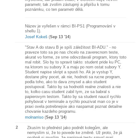
parametr, tak zvolím zástupný a připíšu k tomu
poznámku, co ten parametr dělá.
Název je vyřešen v rámci BI-PS1 (Programování v
shellu 1).
Josef Kokeš
(
Sep 13 '14
)
"Stav A do stavu B je spíš záležitost BI-ADU." - no
praveze toto sa po nas chcelo na zaverecnom teste,
akurat vo forme, ze sme odovzdavali program, ktory toto
mal robit. Slo by to spravit takto: student pride ku PC,
na ktorom su subory X a maju po nom ostat subory Y.
Student napise skript a spusti ho. Ak je vystup Y,
dostane plny pocet, ak nie, hodnoti sa rucne program,
podla toho, ako to dava zmysel a ako student
postupoval. Takto by sa hodnotili realne znalosti a nie
to, kolko casu student zabil tym, ze sa babral s
papierovym testom. Takto by sa student naucil rychlo
pohybovat v terminale a rychlo pouzivat man co je v
praxi ovela potrebnejsie ako naspamat poznat detailne
chovanie kazdeho programu.
molnarriso
(
Sep 13 '14
)
2
Zkusím to přednést jako podnět kolegům, ale
nemyslím si, že to povede ke změně. Už proto, že já
osobně si myslím, že papírové testy smysl mají