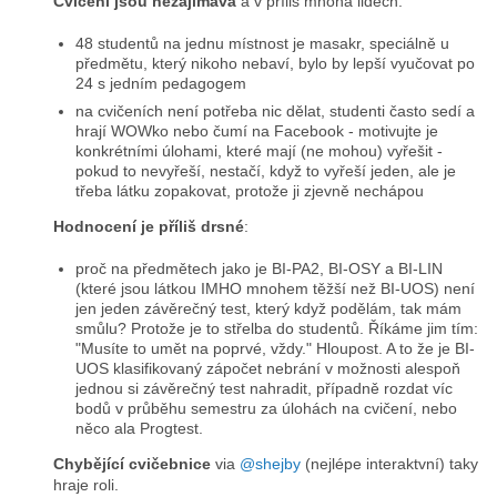
Cvičení jsou nezajímavá
a v příliš mnoha lidech:
48 studentů na jednu místnost je masakr, speciálně u
předmětu, který nikoho nebaví, bylo by lepší vyučovat po
24 s jedním pedagogem
na cvičeních není potřeba nic dělat, studenti často sedí a
hrají WOWko nebo čumí na Facebook - motivujte je
konkrétními úlohami, které mají (ne mohou) vyřešit -
pokud to nevyřeší, nestačí, když to vyřeší jeden, ale je
třeba látku zopakovat, protože ji zjevně nechápou
Hodnocení je příliš drsné
:
proč na předmětech jako je BI-PA2, BI-OSY a BI-LIN
(které jsou látkou IMHO mnohem těžší než BI-UOS) není
jen jeden závěrečný test, který když podělám, tak mám
smůlu? Protože je to střelba do studentů. Říkáme jim tím:
"Musíte to umět na poprvé, vždy." Hloupost. A to že je BI-
UOS klasifikovaný zápočet nebrání v možnosti alespoň
jednou si závěrečný test nahradit, případně rozdat víc
bodů v průběhu semestru za úlohách na cvičení, nebo
něco ala Progtest.
Chybějící cvičebnice
via
@shejby
(nejlépe interaktvní) taky
hraje roli.