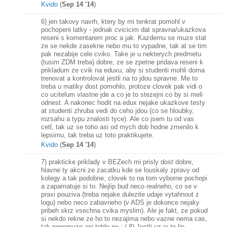
Kvido
(
Sep 14 '14
)
6) jen takovy navrh, ktery by mi tenkrat pomohl v
pochopeni latky - jednak cvicicim dat spravna/ukazkova
reseni s komentarem proc a jak. Kazdemu se muze stat
ze se nekde zasekne nebo mu to vypadne, tak at se tim
pak nezabije cele cviko. Take je u nekterych predmetu
(tusim ZDM treba) dobre, ze se zpetne pridava reseni k
prikladum ze cvik na eduxu, aby si studenti mohli doma
trenovat a kontrolovat jestli na to jdou spravne. Me to
treba u matiky dost pomohlo, protoze clovek pak vidi o
co ucitelum vlastne jde a co je to stezejni co by si meli
odnest. A nakonec hodit na edux nejake ukazkove testy
at studenti zhruba vedi do ceho jdou (co se hloubky,
rozsahu a typu znalosti tyce). Ale co jsem tu od vas
cetl, tak uz se toho asi od mych dob hodne zmenilo k
lepsimu, tak treba uz toto praktikujete.
Kvido
(
Sep 14 '14
)
7) prakticke priklady v BEZech mi prisly dost dobre,
hlavne ty akcni ze zacatku kde se louskaly zpravy od
kolegy a tak podobne, clovek to na tom vyborne pochopi
a zapamatuje si to. Nejlip bud neco realneho, co se v
praxi pouziva (treba nejake dulezite udaje vytahnout z
logu) nebo neco zabavneho (v ADS je dokonce nejaky
pribeh skrz vsechna cvika myslim). Ale je fakt, ze pokud
si nekdo rekne ze ho to nezajima nebo vazne nema cas,
tak nepomuze ani tohle no :-( 8) Jestli uz je to lip