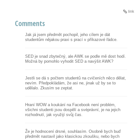
link
Comments
Jak já jsem předmět pochopil, jeho cílem je dát
studentům nějakou praxi s prací v příkazové řádce.
SED je snad zbytečný, ale AWK se podle mě dost hodí.
Možná by pomohlo vyhodit SED a navýšit AWK?
Jestli se dá s počtem studentů na cvičeních něco dělat,
nevím. Předpokládám, že asi ne, jinak už by se to
udělalo. Zkusím se zeptat.
Hraní WOW a koukání na Facebook není problém,
všichni studenti jsou dospělí a svéprávní, je na jejich
rozhodnutí, jak využijí svůj čas.
Že je hodnocení drsné, souhlasím. Osobně bych buď
předmět nastavil jako klasickou zkoušku, nebo bych