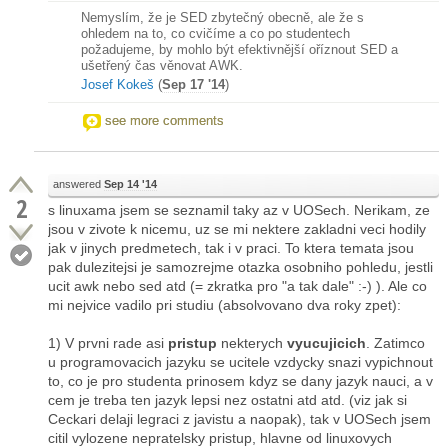
Nemyslím, že je SED zbytečný obecně, ale že s
ohledem na to, co cvičíme a co po studentech
požadujeme, by mohlo být efektivnější oříznout SED a
ušetřený čas věnovat AWK.
Josef Kokeš
(
Sep 17 '14
)
see more comments
answered
Sep 14 '14
2
s linuxama jsem se seznamil taky az v UOSech. Nerikam, ze
jsou v zivote k nicemu, uz se mi nektere zakladni veci hodily
jak v jinych predmetech, tak i v praci. To ktera temata jsou
pak dulezitejsi je samozrejme otazka osobniho pohledu, jestli
ucit awk nebo sed atd (= zkratka pro "a tak dale" :-) ). Ale co
mi nejvice vadilo pri studiu (absolvovano dva roky zpet):
1) V prvni rade asi
pristup
nekterych
vyucujicich
. Zatimco
u programovacich jazyku se ucitele vzdycky snazi vypichnout
to, co je pro studenta prinosem kdyz se dany jazyk nauci, a v
cem je treba ten jazyk lepsi nez ostatni atd atd. (viz jak si
Ceckari delaji legraci z javistu a naopak), tak v UOSech jsem
citil vylozene nepratelsky pristup, hlavne od linuxovych