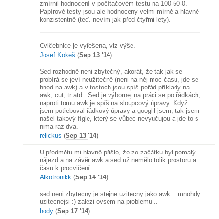
zmírnil hodnocení v počítačovém testu na 100-50-0.
Papírové testy jsou ale hodnoceny velmi mírně a hlavně
konzistentně (teď, nevím jak před čtyřmi lety).
Cvičebnice je vyřešena, viz výše.
Josef Kokeš
(
Sep 13 '14
)
Sed rozhodně neni zbytečný, akorát, že tak jak se
probírá se jeví neužitečně (neni na něj moc času, jde se
hned na awk) a v testech jsou spíš pořád příklady na
awk, cut, tr atd.. Sed je výbornej na práci se po řádkách,
naproti tomu awk je spíš na sloupcový úpravy. Když
jsem potřeboval řádkový úpravy a googlil jsem, tak jsem
našel takový fígle, který se vůbec nevyučujou a jde to s
nima raz dva.
relickus
(
Sep 13 '14
)
U předmětu mi hlavně přišlo, že ze začátku byl pomalý
nájezd a na závěr awk a sed už nemělo tolik prostoru a
času k procvičení.
Alkotronikk
(
Sep 14 '14
)
sed neni zbytecny je stejne uzitecny jako awk... mnohdy
uzitecnejsi :) zalezi ovsem na problemu...
hody
(
Sep 17 '14
)