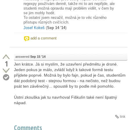
regexpy používám denně, takže mi to ani nepřijde, ale
studenti možná opravdu mají problém vidět, v čem by
se jim mohly hodit.
To ostatní jsem nezažil, možná je to věc různého
přístupu různých cvičících.
Josef Kokeš
(
Sep 14 '14
)
add a comment
answered
Sep 15 '14
1
Jen krátce. Já si myslím, že uzavření předmětu je drsné.
Jeden pokus je málo, zvlášť když k takové formě testu
přijdete poprvé. Možná by bylo fajn, pokud je čas, studentům
dát podobný test - stejnou formou - na nečisto, než budou
psát ten závěrečný... spoustě by to podle mě pomohlo.
Ústní zkouška jak tu navrhoval Fiškulín také není špatný
nápad.
link
Comments