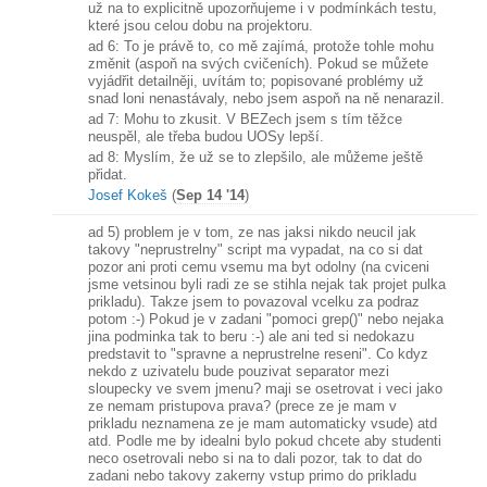
už na to explicitně upozorňujeme i v podmínkách testu,
které jsou celou dobu na projektoru.
ad 6: To je právě to, co mě zajímá, protože tohle mohu
změnit (aspoň na svých cvičeních). Pokud se můžete
vyjádřit detailněji, uvítám to; popisované problémy už
snad loni nenastávaly, nebo jsem aspoň na ně nenarazil.
ad 7: Mohu to zkusit. V BEZech jsem s tím těžce
neuspěl, ale třeba budou UOSy lepší.
ad 8: Myslím, že už se to zlepšilo, ale můžeme ještě
přidat.
Josef Kokeš
(
Sep 14 '14
)
ad 5) problem je v tom, ze nas jaksi nikdo neucil jak
takovy "neprustrelny" script ma vypadat, na co si dat
pozor ani proti cemu vsemu ma byt odolny (na cviceni
jsme vetsinou byli radi ze se stihla nejak tak projet pulka
prikladu). Takze jsem to povazoval vcelku za podraz
potom :-) Pokud je v zadani "pomoci grep()" nebo nejaka
jina podminka tak to beru :-) ale ani ted si nedokazu
predstavit to "spravne a neprustrelne reseni". Co kdyz
nekdo z uzivatelu bude pouzivat separator mezi
sloupecky ve svem jmenu? maji se osetrovat i veci jako
ze nemam pristupova prava? (prece ze je mam v
prikladu neznamena ze je mam automaticky vsude) atd
atd. Podle me by idealni bylo pokud chcete aby studenti
neco osetrovali nebo si na to dali pozor, tak to dat do
zadani nebo takovy zakerny vstup primo do prikladu