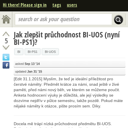
Hi there! Please sign in
tags
users
search or ask your question
Jak zlepšit průchodnost BI-UOS (nyní
5
BI-PS1)?
BI
BI-PS1
BI-UOS
asked
Sep 13 '14
updated
Jan 31 '15
[Edit 31.1.2015] Myslím, že teď je ideální příležitost pro
čerstvé náměty: Předmět krátce za námi, snad ještě v živé
paměti, před námi nový běh, ve kterém se můžeme poučit.
Anketa hodnocení výuky je důležitá, ale její výsledky se
dozvíme nejdřív v půlce semestru, takže pozdě. Pokud máte
nějaké náměty k otázce, pište prosím sem. Díky.
Docela mě trápí nízká průchodnost předmětu BI-UOS.