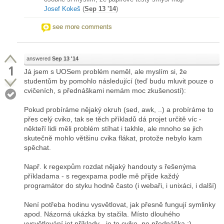
Josef Kokeš
(
Sep 13 '14
)
see more comments
answered
Sep 13 '14
1
Já jsem s UOSem problém neměl, ale myslím si, že
studentům by pomohlo následující (teď budu mluvit pouze o
cvičeních, s přednáškami nemám moc zkušeností):
Pokud probíráme nějaký okruh (sed, awk, ..) a probíráme to
přes celý cviko, tak se těch příkladů dá projet určitě víc -
někteří lidi měli problém stíhat i takhle, ale mnoho se jich
skutečně mohlo většinu cvika flákat, protože nebylo kam
spěchat.
Např. k regexpům rozdat nějaký handouty s řešenýma
příkladama - s regexpama podle mě přijde každý
programátor do styku hodně často (i webaři, i unixáci, i další)
Není potřeba hodinu vysvětlovat, jak přesně fungují symlinky
apod. Názorná ukázka by stačila. Místo dlouhého
vysvětlování jet příklady - je to cviko, ne přednáška :)