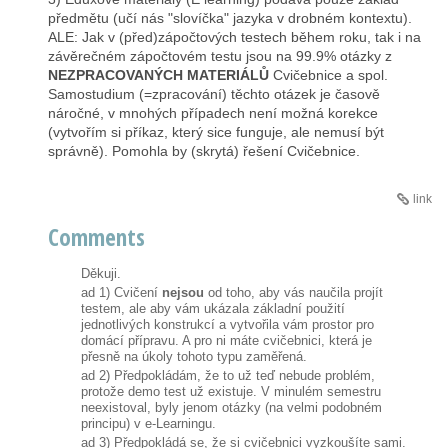
předmětu (učí nás "slovíčka" jazyka v drobném kontextu).
ALE: Jak v (před)zápočtových testech během roku, tak i na
závěrečném zápočtovém testu jsou na 99.9% otázky z
NEZPRACOVANÝCH MATERIÁLŮ
Cvičebnice a spol.
Samostudium (=zpracování) těchto otázek je časově
náročné, v mnohých případech není možná korekce
(vytvořím si příkaz, který sice funguje, ale nemusí být
správně). Pomohla by (skrytá) řešení Cvičebnice.
link
Comments
Děkuji.
ad 1) Cvičení
nejsou
od toho, aby vás naučila projít
testem, ale aby vám ukázala základní použití
jednotlivých konstrukcí a vytvořila vám prostor pro
domácí přípravu. A pro ni máte cvičebnici, která je
přesně na úkoly tohoto typu zaměřená.
ad 2) Předpokládám, že to už teď nebude problém,
protože demo test už existuje. V minulém semestru
neexistoval, byly jenom otázky (na velmi podobném
principu) v e-Learningu.
ad 3) Předpokládá se, že si cvičebnici vyzkoušíte sami.