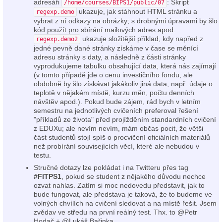
adresáři
: Skript
/home/courses/BIPS1/public/07
ukazuje, jak stáhnout HTML stránku a
regexp.demo
vybrat z ní odkazy na obrázky; s drobnými úpravami by šlo
kód použít pro sbírání mailových adres apod.
ukazuje složitější příklad, kdy napřed z
regexp.demo2
jedné pevně dané stránky získáme v čase se měnící
adresu stránky s daty, a následně z části stránky
vyprodukujeme tabulku obsahující data, která nás zajímají
(v tomto případě jde o cenu investičního fondu, ale
obdobně by šlo získávat jakákoliv jiná data, např. údaje o
teplotě v nějakém místě, kurzu měn, počtu denních
návštěv apod.). Pokud bude zájem, rád bych v letním
semestru na jednotlivých cvičeních preferoval řešení
"příkladů ze života" před projížděním standardních cvičení
z EDUXu; ale nevím nevím, mám občas pocit, že větši
část studentů stojí spíš o procvičení oficiálních materiálů
než probírání souvisejících věcí, které ale nebudou v
testu.
Stručné dotazy lze pokládat i na Twitteru přes tag
#FITPS1
, pokud se student z nějakého důvodu nechce
ozvat nahlas. Zatím si moc nedovedu představit, jak to
bude fungovat, ale představa je taková, že to budeme ve
volných chvílích na cvičení sledovat a na místě řešit. Jsem
zvědav ve středu na první reálný test. Thx. to @Petr
Hodač + @Lukáš Bařinka.