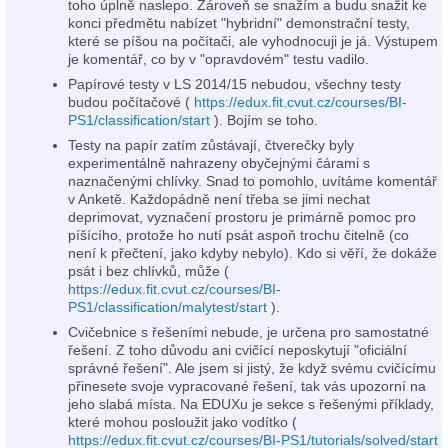
toho úplně naslepo. Zároveň se snažím a budu snažit ke
konci předmětu nabízet "hybridní" demonstrační testy,
které se píšou na počítači, ale vyhodnocuji je já. Výstupem
je komentář, co by v "opravdovém" testu vadilo.
Papírové testy v LS 2014/15 nebudou, všechny testy
budou počítačové (
https://edux.fit.cvut.cz/courses/BI-
PS1/classification/start
). Bojím se toho.
Testy na papír zatím zůstávají, čtverečky byly
experimentálně nahrazeny obyčejnými čárami s
naznačenými chlívky. Snad to pomohlo, uvítáme komentář
v Anketě. Každopádně není třeba se jimi nechat
deprimovat, vyznačení prostoru je primárně pomoc pro
píšícího, protože ho nutí psát aspoň trochu čitelně (co
není k přečtení, jako kdyby nebylo). Kdo si věří, že dokáže
psát i bez chlívků, může (
https://edux.fit.cvut.cz/courses/BI-
PS1/classification/malytest/start
).
Cvičebnice s řešeními nebude, je určena pro samostatné
řešení. Z toho důvodu ani cvičící neposkytují "oficiální
správné řešení". Ale jsem si jistý, že když svému cvičícímu
přinesete svoje vypracované řešení, tak vás upozorní na
jeho slabá místa. Na EDUXu je sekce s řešenými příklady,
které mohou posloužit jako vodítko (
https://edux.fit.cvut.cz/courses/BI-PS1/tutorials/solved/start