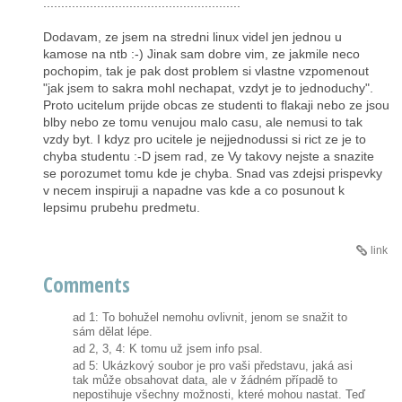
.......................................................
Dodavam, ze jsem na stredni linux videl jen jednou u
kamose na ntb :-) Jinak sam dobre vim, ze jakmile neco
pochopim, tak je pak dost problem si vlastne vzpomenout
"jak jsem to sakra mohl nechapat, vzdyt je to jednoduchy".
Proto ucitelum prijde obcas ze studenti to flakaji nebo ze jsou
blby nebo ze tomu venujou malo casu, ale nemusi to tak
vzdy byt. I kdyz pro ucitele je nejjednodussi si rict ze je to
chyba studentu :-D jsem rad, ze Vy takovy nejste a snazite
se porozumet tomu kde je chyba. Snad vas zdejsi prispevky
v necem inspiruji a napadne vas kde a co posunout k
lepsimu prubehu predmetu.
link
Comments
ad 1: To bohužel nemohu ovlivnit, jenom se snažit to
sám dělat lépe.
ad 2, 3, 4: K tomu už jsem info psal.
ad 5: Ukázkový soubor je pro vaši představu, jaká asi
tak může obsahovat data, ale v žádném případě to
nepostihuje všechny možnosti, které mohou nastat. Teď