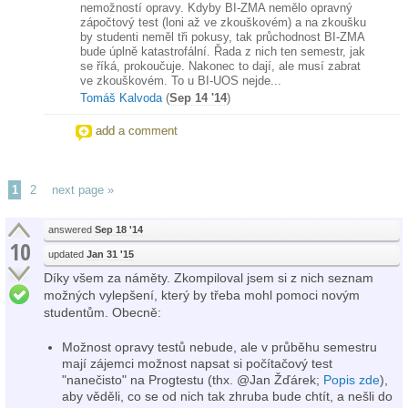
nemožností opravy. Kdyby BI-ZMA nemělo opravný
zápočtový test (loni až ve zkouškovém) a na zkoušku
by studenti neměl tři pokusy, tak průchodnost BI-ZMA
bude úplně katastrofální. Řada z nich ten semestr, jak
se říká, prokoučuje. Nakonec to dají, ale musí zabrat
ve zkouškovém. To u BI-UOS nejde...
Tomáš Kalvoda
(
Sep 14 '14
)
add a comment
1
2
next page »
answered
Sep 18 '14
10
updated
Jan 31 '15
Díky všem za náměty. Zkompiloval jsem si z nich seznam
možných vylepšení, který by třeba mohl pomoci novým
studentům. Obecně:
Možnost opravy testů nebude, ale v průběhu semestru
mají zájemci možnost napsat si počítačový test
"nanečisto" na Progtestu (thx. @Jan Žďárek;
Popis zde
),
aby věděli, co se od nich tak zhruba bude chtít, a nešli do