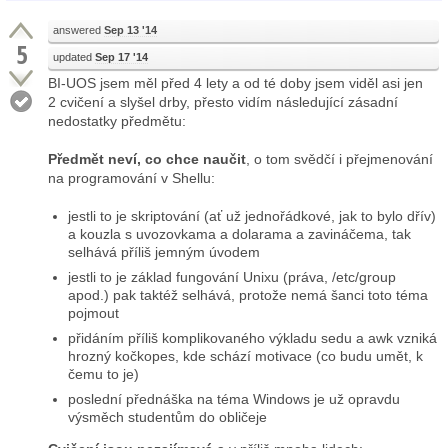
answered
Sep 13 '14
5
updated
Sep 17 '14
BI-UOS jsem měl před 4 lety a od té doby jsem viděl asi jen
2 cvičení a slyšel drby, přesto vidím následující zásadní
nedostatky předmětu:
Předmět neví, co chce naučit
, o tom svědčí i přejmenování
na programování v Shellu:
jestli to je skriptování (ať už jednořádkové, jak to bylo dřív)
a kouzla s uvozovkama a dolarama a zavináčema, tak
selhává příliš jemným úvodem
jestli to je základ fungování Unixu (práva, /etc/group
apod.) pak taktéž selhává, protože nemá šanci toto téma
pojmout
přidáním příliš komplikovaného výkladu sedu a awk vzniká
hrozný kočkopes, kde schází motivace (co budu umět, k
čemu to je)
poslední přednáška na téma Windows je už opravdu
výsměch studentům do obličeje