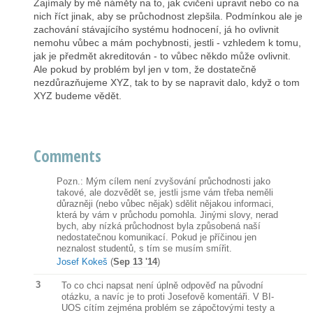
Zajímaly by mě náměty na to, jak cvičení upravit nebo co na
nich říct jinak, aby se průchodnost zlepšila. Podmínkou ale je
zachování stávajícího systému hodnocení, já ho ovlivnit
nemohu vůbec a mám pochybnosti, jestli - vzhledem k tomu,
jak je předmět akreditován - to vůbec někdo může ovlivnit.
Ale pokud by problém byl jen v tom, že dostatečně
nezdůrazňujeme XYZ, tak to by se napravit dalo, když o tom
XYZ budeme vědět.
Comments
Pozn.: Mým cílem není zvyšování průchodnosti jako
takové, ale dozvědět se, jestli jsme vám třeba neměli
důrazněji (nebo vůbec nějak) sdělit nějakou informaci,
která by vám v průchodu pomohla. Jinými slovy, nerad
bych, aby nízká průchodnost byla způsobená naší
nedostatečnou komunikací. Pokud je příčinou jen
neznalost studentů, s tím se musím smířit.
Josef Kokeš
(
Sep 13 '14
)
3
To co chci napsat není úplně odpověď na původní
otázku, a navíc je to proti Josefově komentáři. V BI-
UOS cítím zejména problém se zápočtovými testy a