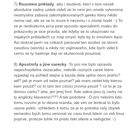
7)
Rozumne priklady
, aby i studenti, kteri v tom nevidi
absolutne zadny uzitek videli ze to neni jen umele vytvorena
nesmyslna zabava zakomplexovanych geeku ktery nikdo
nema rad, ale ze se to muze k necemu i v zivote hodit :-) To
ze je neskutecna prca psat spoustu specialnich znaku do
prikazovky je sice pravda, ale kdyby se to ukazovalo na
nejakych prikladech co maji smysl, bylo by to mnohem lepsi.
Asi stokrat jsem na cvikach parsoval ten soubor se slovni
zasobou (words) a nikdy nic zajimaveho, kde bych videl k
cemu se ty nastroje daji ve skutecnosti pouzivat.
8)
Apostrofy a jine carecky
. To pro me bylo opravdu
nepochopitelne zezacatku, nekolik ruznych carek ktere
vypadaji na pohled stejne a kazda dela uplne neco jineho?
wtf? jak je mam od sebe poznat? jak mam vedet kdy kterou
kam pouzit? co to tam ten cvicici zrovna pouzil ? co to je za
divnou carku? aha, jen jinej font. Kde sakra jsou ty carky na
ty anglicky klavesnici??? A tak podobne :-D pro nekoho kdo
tomu rozumi je to desna sranda, ale vim ze tenkrat to bylo
vazne peklo. vzhledem k tomu ze je to potreba cely zbytek
semestru bych tomu venoval vic casu kvuli lidem co vidi linux
poprve, protoze tohle mi prislo fakt silene a nelogicke :-)