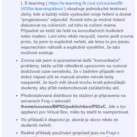
). E-learning (
https://e-learning.fit.cvut.cz/courses/BI-
UOS/e-learning/about
) obsahuje jednoduché testovací
úlohy, kde si každý může vyzkoušet svoje řešení a dostat
"progtestovou" odpověď. Kromě toho je možné řešení
diskutovat na cvičeních, od toho ta cvičení máme.
Případně se totéž dá řešit na konzultačních hodinách
nebo mailem. Loni toho nikdo nevyužil, nevím jestli zrovna
proto, že jsem to explicitně neřekl, ale letos to pro jistotu
neponechám náhodě a explicitně vysvětlím, že tato
možnost existuje.
Zrovna tak jsem si poznamenal další "komunikační"
problémy, takže určitě několikrát upozorním na nutnost
dodržovat case-sensitivitu, že v žádném případě není
dobrý nápad učit se manuál a/nebo minulé testy
nazpaměť, že bych měl zkusit trochu krotit pokročilejší
studenty, aby příliš nedemotivovali začátečníky atd.
Předinstalovaná distribuce ke stažení je připravena na
serverech Fray v adresáři
/home/courses/BIPS1/public/vbox/PS1vC
. Jde o tzv.
applianci pro Virtual Box, mělo by stačit to naimportovat.
Víc příkladů k dispozici je, akorát je skoro nikdo ze
studentů neřeší.
Reálné příklady používání grep/sed jsou na Frayi v