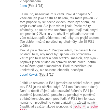
v nepoznaném.
Jana
(
Feb 1 '15
)
Je mi líto, nesouhlasím s vámi. Pokud chápete VŠ
vzdělání jen jako cestu za titulem, tak máte pravdu - v
tom případě by skutečně cvičení mělo být o tom, jak
projít zkouškou. Ale já to vidím jinak. Podle mě ty
předměty, co se do vás snažíme cpát, mají svůj smysl
pro praktický život, a v tu chvíli mi připadá rozumné
vám nabízet spíš vědomosti než triky pro projití testem.
(No dobře, možná ne všechny předměty, ale BI-PS1
určitě.)
Pokud jde o "hádání": Předpokládám, že časem bude
příkladů tolik, aby mohl být splněn váš požadavek.
Zatím jich tolik není a není otázkou měsíců, aby bylo -
připravit jeden příklad dá opravdu hodně práce. Zatím
ale můžete využít konzultací. Proč to neděláte (ne
konkrétně vy, ale studenti obecně), nechápu.
Josef Kokeš
(
Feb 1 '15
)
Ještě ke srovnání s PA1 (protože se nabízí otázka, proč
to v PS1 je tak složité, když PA1 má úloh dost a dost):
Není to úplně zřejmé, ale testování řešení v PA1 je
poměrně jednoduché, protože se pohybují v poměrně
striktně kontrolovaném prostředí. V PS1 tenhle luxus
nemáme - prostředí je velmi variabilní a
záleží
na něm
(například zvažte takové jednoduché
a
echo *
echo