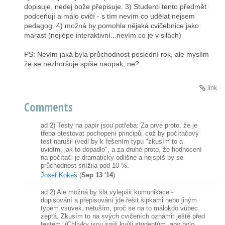
dopisuje, nedej bože přepisuje. 3) Studenti tento předmět
podceňují a málo cvičí - s tím nevím co udělat nejsem
pedagog. 4) možná by pomohla nějaká cvičebnice jako
marast (nejlépe interaktivní...nevím co je v silách)
PS: Nevím jaká byla průchodnost poslední rok, ale myslím
že se nezhoršuje spíše naopak, ne?
link
Comments
ad 2) Testy na papír jsou potřeba: Za prvé proto, že je
třeba otestovat pochopení principů, což by počítačový
test narušil (vedl by k řešením typu "zkusím to a
uvidím, jak to dopadlo", a za druhé proto, že hodnocení
na počítači je dramaticky odlišné a nejspíš by se
průchodnost snížila pod 10 %.
Josef Kokeš
(
Sep 13 '14
)
ad 2) Ale možná by šla vylepšit komunikace -
dopisování a přepisování jde řešit šipkami nebo jiným
typem vsuvek, netuším, proč se na to málokdo vůbec
zeptá. Zkusím to na svých cvičeních oznámit ještě před
testem. (Chlívky jsou spíš kvůli studentům, aby bylo