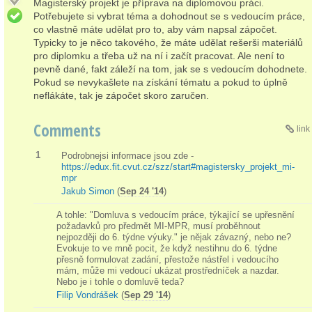
Magisterský projekt je příprava na diplomovou práci.
Potřebujete si vybrat téma a dohodnout se s vedoucím práce,
co vlastně máte udělat pro to, aby vám napsal zápočet.
Typicky to je něco takového, že máte udělat rešerši materiálů
pro diplomku a třeba už na ní i začít pracovat. Ale není to
pevně dané, fakt záleží na tom, jak se s vedoucím dohodnete.
Pokud se nevykašlete na získání tématu a pokud to úplně
neflákáte, tak je zápočet skoro zaručen.
Comments
link
1
Podrobnejsi informace jsou zde -
https://edux.fit.cvut.cz/szz/start#magistersky_projekt_mi-
mpr
Jakub Simon
(
Sep 24 '14
)
A tohle: "Domluva s vedoucím práce, týkající se upřesnění
požadavků pro předmět MI-MPR, musí proběhnout
nejpozději do 6. týdne výuky." je nějak závazný, nebo ne?
Evokuje to ve mně pocit, že když nestihnu do 6. týdne
přesně formulovat zadání, přestože nástřel i vedoucího
mám, může mi vedoucí ukázat prostředníček a nazdar.
Nebo je i tohle o domluvě teda?
Filip Vondrášek
(
Sep 29 '14
)