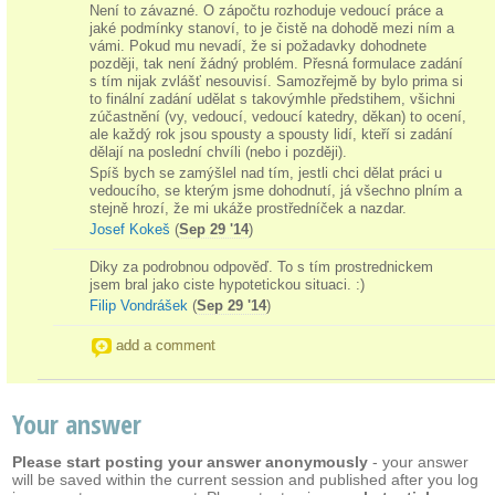
Není to závazné. O zápočtu rozhoduje vedoucí práce a
jaké podmínky stanoví, to je čistě na dohodě mezi ním a
vámi. Pokud mu nevadí, že si požadavky dohodnete
později, tak není žádný problém. Přesná formulace zadání
s tím nijak zvlášť nesouvisí. Samozřejmě by bylo prima si
to finální zadání udělat s takovýmhle předstihem, všichni
zúčastnění (vy, vedoucí, vedoucí katedry, děkan) to ocení,
ale každý rok jsou spousty a spousty lidí, kteří si zadání
dělají na poslední chvíli (nebo i později).
Spíš bych se zamýšlel nad tím, jestli chci dělat práci u
vedoucího, se kterým jsme dohodnutí, já všechno plním a
stejně hrozí, že mi ukáže prostředníček a nazdar.
Josef Kokeš
(
Sep 29 '14
)
Diky za podrobnou odpověď. To s tím prostrednickem
jsem bral jako ciste hypotetickou situaci. :)
Filip Vondrášek
(
Sep 29 '14
)
add a comment
Your answer
Please start posting your answer anonymously
- your answer
will be saved within the current session and published after you log