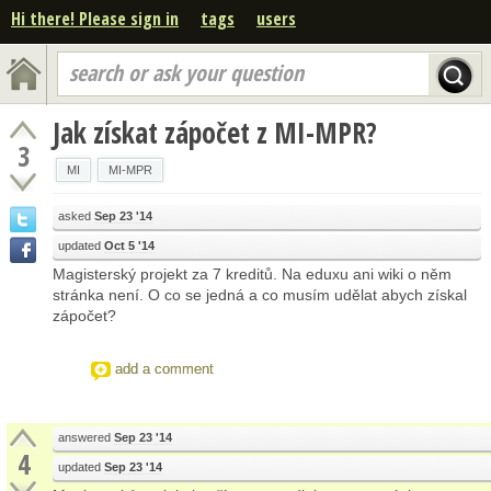
Hi there! Please sign in
tags
users
search or ask your question
Jak získat zápočet z MI-MPR?
3
MI
MI-MPR
asked
Sep 23 '14
updated
Oct 5 '14
Magisterský projekt za 7 kreditů. Na eduxu ani wiki o něm
stránka není. O co se jedná a co musím udělat abych získal
zápočet?
add a comment
answered
Sep 23 '14
4
updated
Sep 23 '14