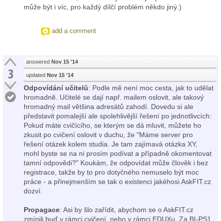
může být i víc, pro každý dílčí problém někdo jiný.)
add a comment
answered
Nov 15 '14
3
updated
Nov 15 '14
Odpovídání učitelů
: Podle mě není moc cesta, jak to udělat
hromadně. Učitelé se dají např. mailem oslovit, ale takový
hromadný mail většina adresátů zahodí. Dovedu si ale
představit pomalejší ale spolehlivější řešení po jednotlivcích:
Pokud máte cvičícího, se kterým se dá mluvit, můžete ho
zkusit po cvičení oslovit v duchu, že "Máme server pro
řešení otázek kolem studia. Je tam zajímavá otázka XY,
mohl byste se na ni prosím podívat a případně okomentovat
tamní odpovědi?" Koukám, že odpovídat může člověk i bez
registrace, takže by to pro dotyčného nemuselo být moc
práce - a přinejmenším se tak o existenci jakéhosi AskFIT.cz
dozví.
Propagace
: Asi by šlo zařídit, abychom se o AskFIT.cz
zmínili buď v rámci cvičení, nebo v rámci EDUXu. Za BI-PS1