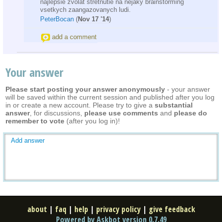
najlepsie zvolat stretnutie na nejaky brainstorming
vsetkych zaangazovanych ludi.
PeterBocan
(
Nov 17 '14
)
add a comment
Your answer
Please start posting your answer anonymously
- your answer
will be saved within the current session and published after you log
in or create a new account. Please try to give a
substantial
answer
, for discussions,
please use comments
and
please do
remember to vote
(after you log in)!
Add answer
about
|
faq
|
help
|
privacy policy
|
give feedback
Powered by Askbot version 0.7.49