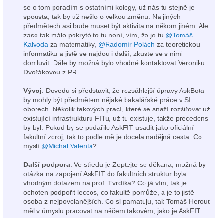
se o tom poradím s ostatními kolegy, už nás tu stejně je
spousta, tak by už nešlo o velkou změnu. Na jiných
předmětech asi bude muset být aktivita na někom jiném. Ale
zase tak málo pokryté to tu není, vím, že je tu
@Tomáš
Kalvoda
za matematiky,
@Radomír Polách
za teoretickou
informatiku a jistě se najdou i další, zkuste se s nimi
domluvit. Dále by možná bylo vhodné kontaktovat Veroniku
Dvořákovou z PR.
Vývoj
: Dovedu si představit, že rozsáhlejší úpravy AskBota
by mohly být předmětem nějaké bakalářské práce v SI
oborech. Několik takových prací, které se snaží rozšiřovat už
existující infrastrukturu FITu, už tu existuje, takže precedens
by byl. Pokud by se podařilo AskFIT usadit jako oficiální
fakultní zdroj, tak to podle mě je docela nadějná cesta. Co
myslí
@Michal Valenta
?
Další podpora
: Ve středu je Zeptejte se děkana, možná by
otázka na zapojení AskFIT do fakultních struktur byla
vhodným dotazem na prof. Tvrdíka? Co já vím, tak je
ochoten podpořit leccos, co fakultě pomůže, a je to jistě
osoba z nejpovolanějších. Co si pamatuju, tak Tomáš Herout
měl v úmyslu pracovat na něčem takovém, jako je AskFIT.