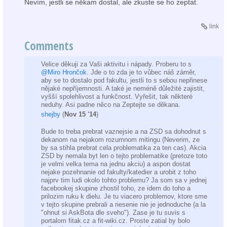
Nevím, jestli se někam dostal, ale zkuste se ho zeptat.
link
Comments
Velice děkuji za Vaši aktivitu i nápady. Proberu to s
@Miro Hrončok
. Jde o to zda je to vůbec náš záměr,
aby se to dostalo pod fakultu, jestli to s sebou nepřinese
nějaké nepříjemnosti. A také je neméně důležité zajistit,
vyšší spolehlivost a funkčnost. Vyřešit, tak některé
neduhy. Asi padne něco na Zeptejte se děkana.
shejby
(
Nov 15 '14
)
Bude to treba prebrat vaznejsie a na ZSD sa dohodnut s
dekanom na nejakom rozumnom mitingu (Neverim, ze
by sa stihla prebrat cela problematika za ten cas). Akcia
ZSD by nemala byt len o tejto problematike (pretoze toto
je velmi velka tema na jednu akciu) a aspon dostat
nejake pozehnanie od fakulty/katedier a urobit z toho
najprv tim ludi okolo tohto problemu? Ja som sa v jednej
facebookej skupine zhostil toho, ze idem do toho a
prilozim ruku k dielu. Je tu viacero problemov, ktore sme
v tejto skupine prebrali a riesenie nie je jednoduche (a la
"ohnut si AskBota dle sveho"). Zase je tu suvis s
portalom fitak.cz a fit-wiki.cz. Proste zatial by bolo