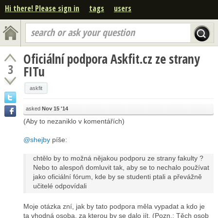
Hi there! Please sign in
tags
users
search or ask your question
Oficiální podpora Askfit.cz ze strany
3
FITu
askfit
asked
Nov 15 '14
(Aby to nezaniklo v komentářích)
@shejby
píše:
chtělo by to možná nějakou podporu ze strany fakulty ?
Nebo to alespoň domluvit tak, aby se to nechalo používat
jako oficiální fórum, kde by se studenti ptali a převážně
učitelé odpovídali
Moje otázka zní, jak by tato podpora měla vypadat a kdo je
ta vhodná osoba, za kterou by se dalo jít. (Pozn.: Těch osob