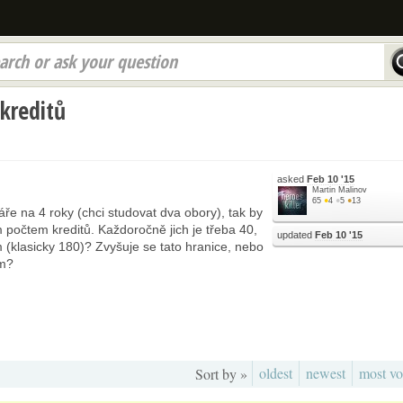
arch or ask your question
 kreditů
asked
Feb 10 '15
Martin Malinov
65
●
4
●
5
●
13
ře na 4 roky (chci studovat dva obory), tak by
m počtem kreditů. Každoročně jich je třeba 40,
updated
Feb 10 '15
 (klasicky 180)? Zvyšuje se tato hranice, nebo
um?
oldest
newest
most vo
Sort by »