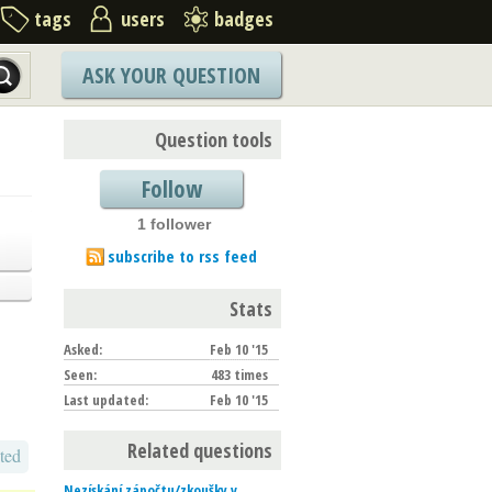
tags
users
badges
ASK YOUR QUESTION
Question tools
Follow
1 follower
subscribe to rss feed
Stats
Asked:
Feb 10 '15
Seen:
483 times
Last updated:
Feb 10 '15
Related questions
ted
Nezískání zápočtu/zkoušky v