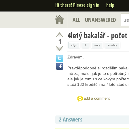
Hi there! Please sign in
help
ALL
UNANSWERED
se
4letý bakalář - počet
1
čtyři
4
roky
kredity
Zdravím.
Pravděpodobně si rozdělím bakalá
mě zajímalo, jak je to s potřebný
ale jak je tomu s celkovým počtem
stačí 180 kreditů i na 4leté studi
add a comment
2 Answers