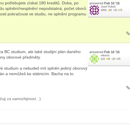
u potřebujete získat 180 kreditů. Doba, po
answered
Feb 10 '15
Josef Kokeš
ledu splnění/nesplnění nepodstatná, počet oborů
2956
●
20
●
35
●
73
žnosti pokračovat ve studiu, ne splnění programu
 za BC studium, ale také studijní plán daného
answered
Feb 10 '15
vilestra
chny oborové předměty.
119
●
16
●
20
●
25
vé studium a nebudeš mít splněn jediný oborový
 plán a nemůžeš ke státnicím. Bacha na to.
žuji za samozřejmost. :)