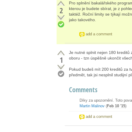
Pro splnění bakalářského program
2
kterou je budete sbírat, je z poh
taktéž. Roční limity se týkají mo
jako takového.
add a comment
Je nutné splnit nejen 180 kreditů
1
oboru - tzn úspěšně ukončit vše
Pokud budeš mít 200 kreditů za t
předmět, tak jsi nesplnil studijní
Comments
Díky za upozornění. Toto pova
Martin Malinov
(
Feb 10 '15
)
add a comment