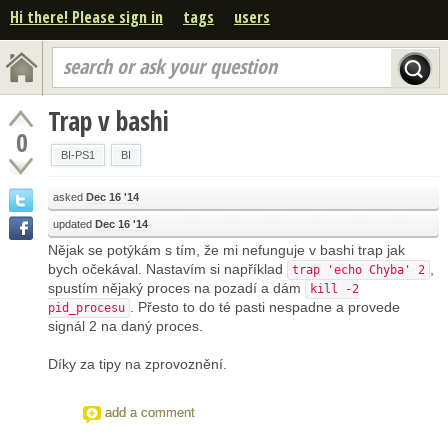
Hi there! Please sign in
tags
users
search or ask your question
Trap v bashi
0
BI-PS1
BI
asked
Dec 16 '14
updated
Dec 16 '14
Nějak se potýkám s tím, že mi nefunguje v bashi trap jak
bych očekával. Nastavím si například
,
trap 'echo Chyba' 2
spustím nějaký proces na pozadí a dám
kill -2
. Přesto to do té pasti nespadne a provede
pid_procesu
signál 2 na daný proces.
Díky za tipy na zprovoznění.
add a comment