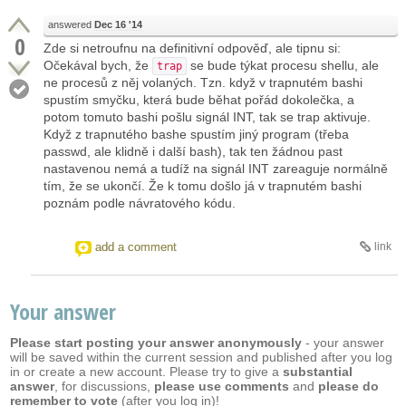
answered
Dec 16 '14
0
Zde si netroufnu na definitivní odpověď, ale tipnu si:
Očekával bych, že
se bude týkat procesu shellu, ale
trap
ne procesů z něj volaných. Tzn. když v trapnutém bashi
spustím smyčku, která bude běhat pořád dokolečka, a
potom tomuto bashi pošlu signál INT, tak se trap aktivuje.
Když z trapnutého bashe spustím jiný program (třeba
passwd, ale klidně i další bash), tak ten žádnou past
nastavenou nemá a tudíž na signál INT zareaguje normálně
tím, že se ukončí. Že k tomu došlo já v trapnutém bashi
poznám podle návratového kódu.
add a comment
link
Your answer
Please start posting your answer anonymously
- your answer
will be saved within the current session and published after you log
in or create a new account. Please try to give a
substantial
answer
, for discussions,
please use comments
and
please do
remember to vote
(after you log in)!