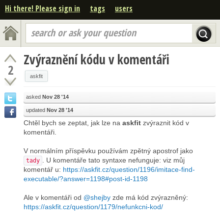
Hi there! Please sign in
tags
users
search or ask your question
Zvýraznění kódu v komentáři
2
askfit
asked
Nov 28 '14
updated
Nov 28 '14
Chtěl bych se zeptat, jak lze na
askfit
zvýraznit kód v
komentáři.
V normálním příspěvku používám zpětný apostrof jako
. U komentáře tato syntaxe nefunguje: viz můj
tady
komentář u:
https://askfit.cz/question/1196/imitace-find-
executable/?answer=1198#post-id-1198
Ale v komentáři od
@shejby
zde má kód zvýrazněný:
https://askfit.cz/question/1179/nefunkcni-kod/