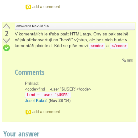
add a comment
answered
Nov 28 '14
2
V komentářích je třeba psát HTML tagy. Ony se pak stejně
nějak překonvertují na "hezčí" výstup, ale bez nich bude v
komentáři plaintext. Kód se píše mezi
a
.
<code>
</code>
link
Comments
Příklad:
<code>find ~ -user "$USER"</code>
find ~ -user "$USER"
Josef Kokeš
(
Nov 28 '14
)
add a comment
Your answer