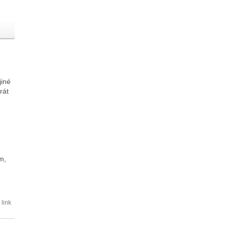
jiné
rát
m,
link