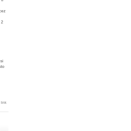
cez
 2
si
sto
link