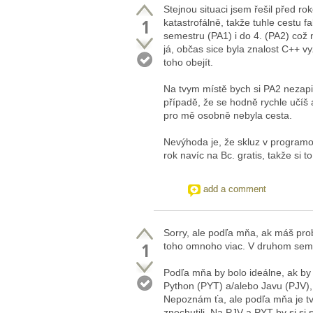
Stejnou situaci jsem řešil před ro
1
katastrofálně, takže tuhle cestu 
semestru (PA1) i do 4. (PA2) což
já, občas sice byla znalost C++ 
toho obejít.
Na tvym místě bych si PA2 nezapis
případě, že se hodně rychle učíš 
pro mě osobně nebyla cesta.
Nevýhoda je, že skluz v programov
rok navíc na Bc. gratis, takže si 
add a comment
Sorry, ale podľa mňa, ak máš pro
1
toho omnoho viac. V druhom semes
Podľa mňa by bolo ideálne, ak by 
Python (PYT) a/alebo Javu (PJV), 
Nepoznám ťa, ale podľa mňa je tv
znechutili. Na PJV a PYT by si si 