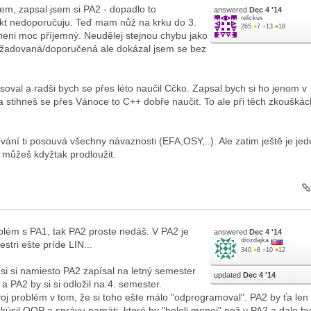
kem, zapsal jsem si PA2 - dopadlo to
answered
Dec 4 '14
relickus
fakt nedoporučuju. Teď mam nůž na krku do 3.
265
●
7
●
13
●
18
 neni moc příjemný. Neudělej stejnou chybu jako
vyžadovaná/doporučená ale dokázal jsem se bez
oval a radši bych se přes léto naučil Cčko. Zapsal bych si ho jenom v
a stihneš se přes Vánoce to C++ dobře naučit. To ale při těch zkouškác
ání ti posouvá všechny návaznosti (EFA,OSY,..). Ale zatim ještě je je
to můžeš kdyžtak prodloužit.
blém s PA1, tak PA2 proste nedáš. V PA2 je
answered
Dec 4 '14
drozdajka
tri ešte príde LIN...
340
●
8
●
10
●
12
si si namiesto PA2 zapísal na letný semester
updated
Dec 4 '14
a PA2 by si si odložil na 4. semester.
oj problém v tom, že si toho ešte málo "odprogramoval". PA2 by ťa len
skúsil OOP a správu pamäti, ktoré by "boleli menej" než v PA2 a dalo by 