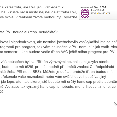
á katastrofa, ale PA1 jsou vzhledem k
answered
Dec 3 '14
Josef Kokeš
ba. Zkuste radši místo něj neudělat třeba PAI,
2956
●
20
●
35
●
73
e škole, v reálném životě mohou být i výrazně
ste PA1 neudělal (resp. neuděláte):
t i algoritmizovat), ale nestíhal jste/nebavilo vás/vykašlal jste se na/
programů pro progtest, tak vám neúspěch v PA1 nemusí nijak vadit. Ako
etího semestru, kde budete vedle třeba AAG ještě stíhat progtest pro PA1.
váš neúspěch byl zapříčiněn výraznými neznalostmi jazyka a/nebo
, budete to mít těžší, protože hodně předmětů znalost C předpokládá
aké třeba PSI nebo BEZ). Můžete je udělat, protože třeba budou mít
řekonalo vaše neznalosti, nebo vám cvičící dovolí používat jiný
de lépe, atd., ale skoro jistě budete mít určitý handicap proti studentů
mů. Ale zase tak výrazný handicap to nebude, mohu-li soudit z toho, co
Zů.