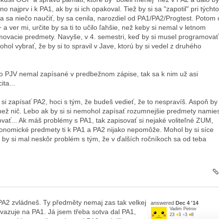
 najprv i k PA1, ak by si ich opakoval. Tiež by si sa "zapotil" pri týchto
a sa niečo naučiť, by sa cenila, narozdiel od PA1/PA2/Progtest. Potom 
 a ver mi, určite by sa ti to učilo ľahšie, než keby si nemal v letnom
ovacie predmety. Navyše, v 4. semestri, keď by si musel programovať
mohol vybrať, že by si to spravil v Jave, ktorú by si vedel z druhého
o PJV nemal zapísané v predbežnom zápise, tak sa k nim už asi
ta...
si zapísať PA2, hoci s tým, že budeš vedieť, že to nespravíš. Aspoň by 
 než nič. Lebo ak by si si nemohol zapísať rozumnejšie predmety namie
vať... Ak máš problémy s PA1, tak zapisovať si nejaké voliteľné ZUM,
onomické predmety ti k PA1 a PA2 nijako nepomôže. Mohol by si síce
no by si mal neskôr problém s tým, že v ďalších ročníkoch sa od teba
A2 zvládneš. Ty předměty nemaj zas tak velkej
answered
Dec 4 '14
Vadim Petrov
vazuje na PA1. Já jsem třeba sotva dal PA1,
23
●
3
●
3
●
8