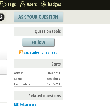
tags
users
badges
ASK YOUR QUESTION
Question tools
Follow
subscribe to rss feed
Stats
Asked:
Dec 1 '14
Seen:
666 times
Last updated:
Dec 04 '14
Related questions
RLE dekomprese