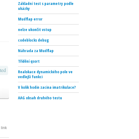
Základní test s parametry podle
ukázky
Mudflap error
nelze ukončit vstup
codeblocks debug
Náhrada za Mudflap
Třídění qsort
ted
Realokace dynamického pole ve
vedlejší funkci
V kolik hodin zacina imatrikulace?
AAG obsah druhého testu
link