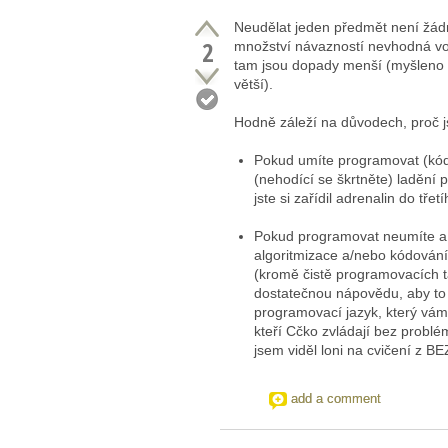
Neudělat jeden předmět není žádn
2
množství návazností nevhodná vol
tam jsou dopady menší (myšleno v
větší).
Hodně záleží na důvodech, proč j
Pokud umíte programovat (kódova
(nehodící se škrtněte) ladění 
jste si zařídil adrenalin do tř
Pokud programovat neumíte a 
algoritmizace a/nebo kódování
(kromě čistě programovacích t
dostatečnou nápovědu, aby to p
programovací jazyk, který vám j
kteří Cčko zvládají bez problé
jsem viděl loni na cvičení z BE
add a comment