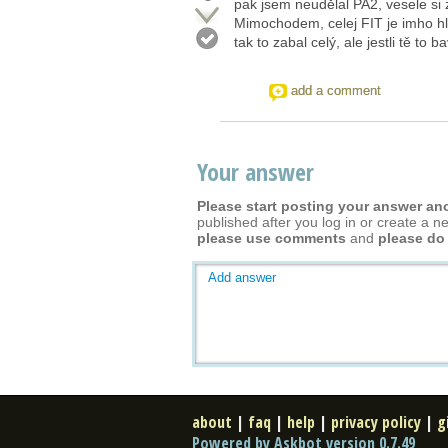
pak jsem neudělal PA2, vesele si 
Mimochodem, celej FIT je imho hla
tak to zabal celý, ale jestli tě to 
add a comment
Your answer
Please start posting your answer a
published after you log in or create a n
please use comments
and
please do
Add answer
about
|
faq
|
help
|
privacy policy
|
g
Powered by Askbot version 0.7.49