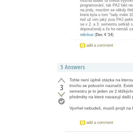
možná budeš ta světlá vyjímka
programování, tak PA2 fakt ne
na jindy, mezitim se někdy tř
která byla o tom "tady máte 10
teď už vim jaký jsou PA2 pekl
se v 2. a 3. semestru setkáš 
doporučená) a že ho nemáš za
relickus
(
Dec 4 '14
)
add a comment
5 Answers
Tohle není úplně otázka na ktero
3
trochu se pokusím naznačit. Existu
semestru je to jeden ze 2 těžkýc
předměty na které navazují dalš
Vyvrhel nebudeš, musíš projít na 
add a comment