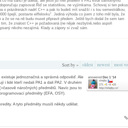
 co má šanci je udělat, ale jestli jsi měl problém v PA1 kvůli samotnýmu
doporučuju zapisovat.Řiď se statistikou, ne vyjímkama. Schovej si ten pokus
eba o prázdninách nadrť C++ a pak to budeš mít snažší i s tou semestrálkou,
000 špejlí, postavte eiffelovku". Jediná výhoda co jsem z toho měl byla, že
o a že se na ně budu muset připravit předem. Ještě bych dodal že sem tam
s tim, že znalost C++ je požadovaná (ne nějak nezbytně,nebo aspoň
psaný nikoho nezajímá. Klady a zápory si zvaž sám.
oldest
newest
most vo
Sort by »
u existuje jednoznačná a správná odpověď. Ale
answered
Dec 1 '14
shejby
jí i lidé kteří nedali PA1 a dali PA2. V druhém
271
●
5
●
9
●
20
h(=časově náročných) předmětů. Navíc jsou to
http://shejby.cz/
í programovací předměty (EFA, OSY).
kredity. A tyto předměty musíš někdy udělat.