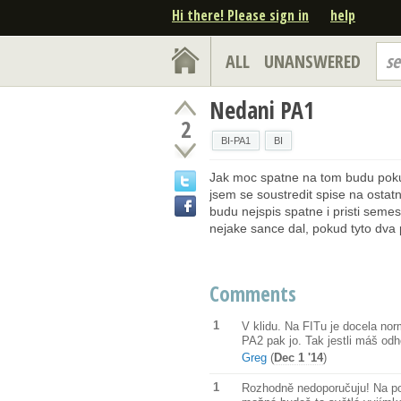
Hi there! Please sign in
help
ALL
UNANSWERED
se
Nedani PA1
2
BI-PA1
BI
Jak moc spatne na tom budu pok
jsem se soustredit spise na ostat
budu nejspis spatne i pristi seme
nejake sance dal, pokud tyto dv
Comments
1
V klidu. Na FITu je docela norm
PA2 pak jo. Tak jestli máš odh
Greg
(
Dec 1 '14
)
1
Rozhodně nedoporučuju! Na pod