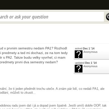
arch or ask your question
ud v prvnim semestru nedam PA1? Rozhodl
asked
Dec 1 '14
Anonymous
ni predmety a ted mi dochazi, ze na tom tedy
str s PA2. Takze budu velky vyvrhel, ci mam
a predmety prvni dva semestry nedam?
updated
Dec 1 '14
Anonymous
ální, že ti jeden předmět trochu uteče. A znám pár lidí, co nedali PA1, ale
odlání, můžeš to zkusit...
obnou radu jsem dal i já a dopad jsem špatně. Jestli umíš dobře OOP, tak