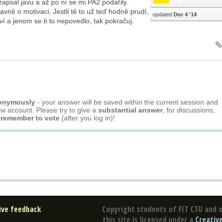
zapsal javu a až po ní se mi PA2 podařily.
vně o motivaci. Jestli tě to už teď hodně prudí,
updated
Dec 4 '14
baví a jenom se ti to nepovedlo, tak pokračuj.
nonymously
- your answer will be saved within the current session and
ew account. Please try to give a
substantial answer
, for discussions,
 remember to vote
(after you log in)!
ive feedback
Copyright students of FIT CTU and o
this site is licensed under a
Creativ