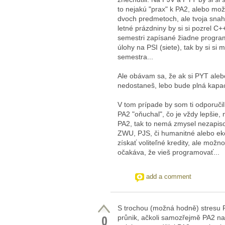
to nejakú "prax" k PA2, alebo možno
dvoch predmetoch, ale tvoja snah
letné prázdniny by si si pozrel C++
semestri zapísané žiadne program
úlohy na PSI (siete), tak by si si 
semestra...
Ale obávam sa, že ak si PYT aleb
nedostaneš, lebo bude plná kapaci
V tom prípade by som ti odporučil 
PA2 "oňuchal", čo je vždy lepšie,
PA2, tak to nemá zmysel nezapiso
ZWU, PJS, či humanitné alebo ek
získať voliteľné kredity, ale mož
očakáva, že vieš programovať...
add a comment
S trochou (možná hodně) stresu P
0
průnik, ačkoli samozřejmě PA2 na